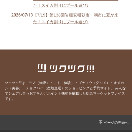
た！スイカ割りにプール遊び♪
2026/07/13
【7/19】第138回岩槻安穏朝市・朝市に夏が来
た！スイカ割りにプール遊び♪
2026/06/20
【中止のお知らせ】6/21第137回岩槻安穏朝市
2026/06/20
【6/21】第137回岩槻安穏朝市・父の日ワーク
ショップまつり開催！パパ自慢大会で賞品をゲ
ットしよう
2026/06/14
【6/21】第137回岩槻安穏朝市・父の日ワーク
ショップまつり開催！パパ自慢大会で賞品をゲ
ットしよう
ツクツク!!!は、モノ（物販）・コト（体験）・ゴチソウ（グルメ）・オメカ
2026/06/10
【6/21】第137回岩槻安穏朝市・父の日ワーク
シ（美容）・チョクバイ（産地直送）のショッピングと予約サイト。
みんな
でシェアし合うおすそわけポイント機能を搭載した総合マーケットプレイス
ショップまつり開催！パパ自慢大会で賞品をゲ
です。
ットしよう
2026/06/06
【6/21】第137回岩槻安穏朝市・父の日ワーク
ショップまつり開催！パパ自慢大会で賞品をゲ
ットしよう