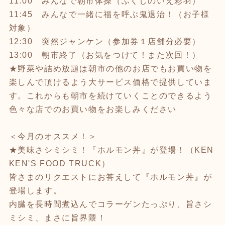
11:00 みんなで朝市体操（ふくしのいえ彩羽）
11:45 みんなで一緒に福を呼ぶ鬼退治！（お子様
対象）
12:30 突然ジャンケン（参加券１店舗分必要）
13:00 朝市終了（お気をつけて！また次回！）
★野菜や詰め放題は朝市の他のお店でもお買い物を
楽しんで頂けるよう大サービス価格で提供していま
す。これからも朝市を続けていくことのできるよう
色々な店でのお買い物をお楽しみください
＜今月のオススメ！＞
★美味さシミシミ！『ホルモン丼』が登場！（KEN
KEN'S FOOD TRUCK）
皆さまのリクエストにお答えして『ホルモン丼』が
登場します。
内臓を長時間煮込んでコラーゲンたっぷり、旨さシ
ミシミ、まさに旨界隈！