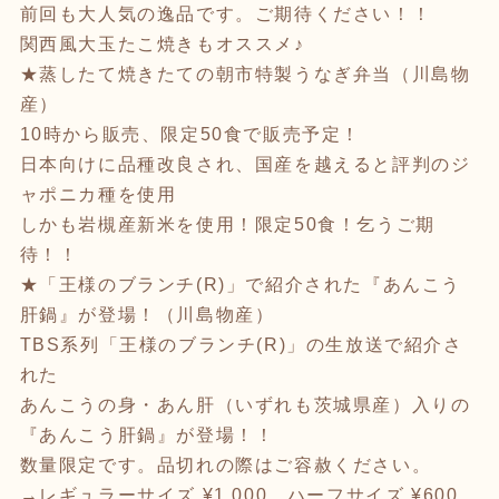
前回も大人気の逸品です。ご期待ください！！
関西風大玉たこ焼きもオススメ♪
★蒸したて焼きたての朝市特製うなぎ弁当（川島物
産）
10時から販売、限定50食で販売予定！
日本向けに品種改良され、国産を越えると評判のジ
ャポニカ種を使用
しかも岩槻産新米を使用！限定50食！乞うご期
待！！
★「王様のブランチ(R)」で紹介された『あんこう
肝鍋』が登場！（川島物産）
TBS系列「王様のブランチ(R)」の生放送で紹介さ
れた
あんこうの身・あん肝（いずれも茨城県産）入りの
『あんこう肝鍋』が登場！！
数量限定です。品切れの際はご容赦ください。
→レギュラーサイズ ¥1,000、ハーフサイズ ¥600