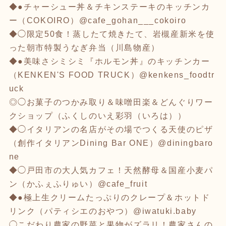
◆●チャーシュー丼＆チキンステーキのキッチンカ
ー（COKOIRO）@cafe_gohan___cokoiro
◆◯限定50食！蒸したて焼きたて、岩槻産新米を使
った朝市特製うなぎ弁当（川島物産）
◆●美味さシミシミ『ホルモン丼』のキッチンカー
（KENKEN'S FOOD TRUCK）@kenkens_foodtr
uck
◎◯お菓子のつかみ取り＆味噌田楽＆どんぐりワー
クショップ（ふくしのいえ彩羽（いろは））
◆◯イタリアンの名店がその場でつくる天使のピザ
（創作イタリアンDining Bar ONE）@diningbaro
ne
◆◯戸田市の大人気カフェ！天然酵母＆国産小麦パ
ン（かふぇふりゅい）@cafe_fruit
◆●極上生クリームたっぷりのクレープ＆ホットド
リンク（パティシエのおやつ）@iwatuki.baby
◯こだわり農家の野菜と果物がズラリ！農家さんの