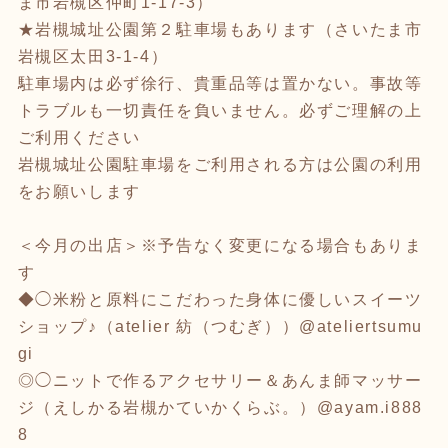
ま市岩槻区仲町1-17-3）
★岩槻城址公園第２駐車場もあります（さいたま市
岩槻区太田3-1-4）
駐車場内は必ず徐行、貴重品等は置かない。事故等
トラブルも一切責任を負いません。必ずご理解の上
ご利用ください
岩槻城址公園駐車場をご利用される方は公園の利用
をお願いします
＜今月の出店＞※予告なく変更になる場合もありま
す
◆◯米粉と原料にこだわった身体に優しいスイーツ
ショップ♪（atelier 紡（つむぎ））@ateliertsumu
gi
◎◯ニットで作るアクセサリー＆あんま師マッサー
ジ（えしかる岩槻かていかくらぶ。）@ayam.i888
8