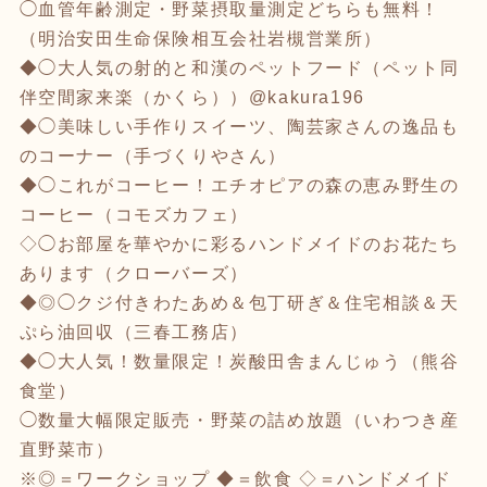
◯血管年齢測定・野菜摂取量測定どちらも無料！
（明治安田生命保険相互会社岩槻営業所）
◆◯大人気の射的と和漢のペットフード（ペット同
伴空間家来楽（かくら））@kakura196
◆◯美味しい手作りスイーツ、陶芸家さんの逸品も
のコーナー（手づくりやさん）
◆◯これがコーヒー！エチオピアの森の恵み野生の
コーヒー（コモズカフェ）
◇◯お部屋を華やかに彩るハンドメイドのお花たち
あります（クローバーズ）
◆◎◯クジ付きわたあめ＆包丁研ぎ＆住宅相談＆天
ぷら油回収（三春工務店）
◆◯大人気！数量限定！炭酸田舎まんじゅう（熊谷
食堂）
◯数量大幅限定販売・野菜の詰め放題（いわつき産
直野菜市）
※◎＝ワークショップ ◆＝飲食 ◇＝ハンドメイド