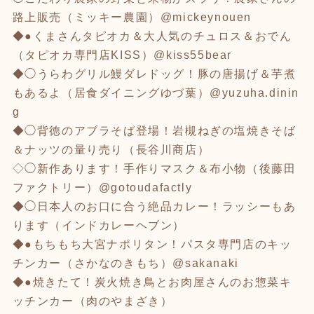
路上販売（ミッキー農園）@mickeynouen
◆●くまさんタピオカ＆大人気のチュロス＆おでん
（タピオカ専門店KISS）@kiss55bear
◆◯うらわグリル鰻ダレドッグ！豚の唐揚げ＆芋煮
もあるよ（居食ダイニングゆづ葉）@yuzuha.dinin
g
◆◯背徳のアブラそば登場！岩槻ねぎの塩焼きそば
＆ナッツの量り売り（長谷川商店）
◇◯新作あります！手作りマスク＆布小物（後藤田
ファクトリー）@gotoudafactly
◆◯日本人のお口に合う絶品カレー！ラッシーもあ
ります（インドカレーヘブン）
◆●もちもち大宮ナポリタン！パスタ専門店のキッ
チンカー（さかなのきもち）@sakanaki
◆●焼きたて！炭火焼き鳥とお肉屋さんのお惣菜キ
ッチンカー（肉のやまざき）