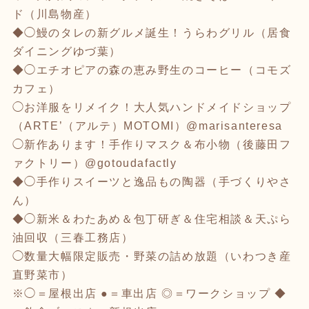
ド（川島物産）
◆◯鰻のタレの新グルメ誕生！うらわグリル（居食
ダイニングゆづ葉）
◆◯エチオピアの森の恵み野生のコーヒー（コモズ
カフェ）
◯お洋服をリメイク！大人気ハンドメイドショップ
（ARTE’（アルテ）MOTOMI）@marisanteresa
◯新作あります！手作りマスク＆布小物（後藤田フ
ァクトリー）@gotoudafactly
◆◯手作りスイーツと逸品もの陶器（手づくりやさ
ん）
◆◯新米＆わたあめ＆包丁研ぎ＆住宅相談＆天ぷら
油回収（三春工務店）
◯数量大幅限定販売・野菜の詰め放題（いわつき産
直野菜市）
※◯＝屋根出店 ●＝車出店 ◎＝ワークショップ ◆