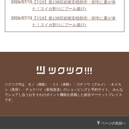
2026/07/15
【7/19】第138回岩槻安穏朝市・朝市に夏が来
た！スイカ割りにプール遊び♪
2026/07/13
【7/19】第138回岩槻安穏朝市・朝市に夏が来
た！スイカ割りにプール遊び♪
2026/06/20
【中止のお知らせ】6/21第137回岩槻安穏朝市
2026/06/20
【6/21】第137回岩槻安穏朝市・父の日ワーク
ショップまつり開催！パパ自慢大会で賞品をゲ
ットしよう
2026/06/14
【6/21】第137回岩槻安穏朝市・父の日ワーク
ショップまつり開催！パパ自慢大会で賞品をゲ
ットしよう
ツクツク!!!は、モノ（物販）・コト（体験）・ゴチソウ（グルメ）・オメカ
2026/06/10
【6/21】第137回岩槻安穏朝市・父の日ワーク
シ（美容）・チョクバイ（産地直送）のショッピングと予約サイト。
みんな
でシェアし合うおすそわけポイント機能を搭載した総合マーケットプレイス
ショップまつり開催！パパ自慢大会で賞品をゲ
です。
ットしよう
2026/06/06
【6/21】第137回岩槻安穏朝市・父の日ワーク
ショップまつり開催！パパ自慢大会で賞品をゲ
ットしよう