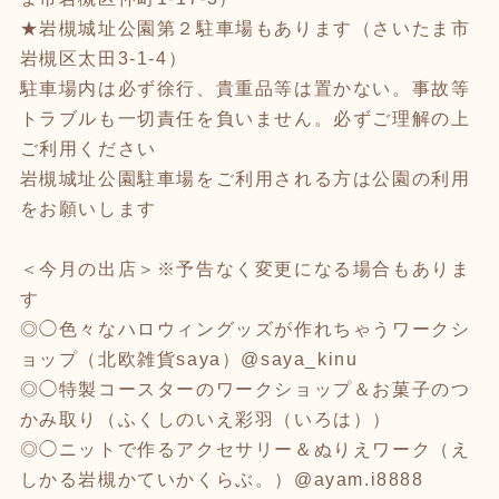
★岩槻城址公園第２駐車場もあります（さいたま市
岩槻区太田3-1-4）
駐車場内は必ず徐行、貴重品等は置かない。事故等
トラブルも一切責任を負いません。必ずご理解の上
ご利用ください
岩槻城址公園駐車場をご利用される方は公園の利用
をお願いします
＜今月の出店＞※予告なく変更になる場合もありま
す
◎◯色々なハロウィングッズが作れちゃうワークシ
ョップ（北欧雑貨saya）@saya_kinu
◎◯特製コースターのワークショップ＆お菓子のつ
かみ取り（ふくしのいえ彩羽（いろは））
◎◯ニットで作るアクセサリー＆ぬりえワーク（え
しかる岩槻かていかくらぶ。）@ayam.i8888