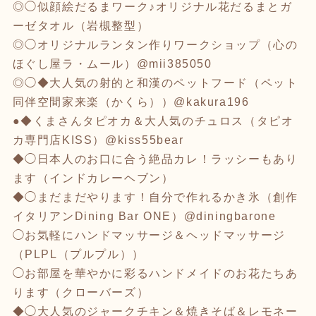
◎◯似顔絵だるまワーク♪オリジナル花だるまとガ
ーゼタオル（岩槻整型）
◎◯オリジナルランタン作りワークショップ（心の
ほぐし屋ラ・ムール）@mii385050
◎◯◆大人気の射的と和漢のペットフード（ペット
同伴空間家来楽（かくら））@kakura196
●◆くまさんタピオカ＆大人気のチュロス（タピオ
カ専門店KISS）@kiss55bear
◆◯日本人のお口に合う絶品カレ！ラッシーもあり
ます（インドカレーヘブン）
◆◯まだまだやります！自分で作れるかき氷（創作
イタリアンDining Bar ONE）@diningbarone
◯お気軽にハンドマッサージ＆ヘッドマッサージ
（PLPL（プルプル））
◯お部屋を華やかに彩るハンドメイドのお花たちあ
ります（クローバーズ）
◆◯大人気のジャークチキン＆焼きそば＆レモネー