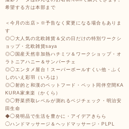
希望する方は本部まで
＜今月の出店＞※予告なく変更になる場合もありま
す
◎◯大人気の北欧雑貨＆父の日だけの特別ワークシ
ョップ・北欧雑貨saya
◎◯国産天然非加熱ハチミツ＆ワークショップ・オ
ラトニアハニー＆サンパーチェ
◎◯エンタメ屋台！スーパーボールすくい他・ふく
しのいえ彩羽（いろは）
◎◯射的と和漢のペットフード・ペット同伴空間KA
KURA家来楽（かくら）
◎◯野菜摂取レベルが測れるベジチェック・明治安
田生命
◆◯発明品で生活を豊かに・アイデアきらら
◯ハンドマッサージ＆ヘッドマッサージ・PLPL