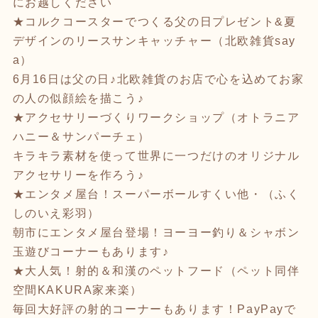
にお越しください
★コルクコースターでつくる父の日プレゼント&夏
デザインのリースサンキャッチャー（北欧雑貨say
a）
6月16日は父の日♪北欧雑貨のお店で心を込めてお家
の人の似顔絵を描こう♪
★アクセサリーづくりワークショップ（オトラニア
ハニー＆サンパーチェ）
キラキラ素材を使って世界に一つだけのオリジナル
アクセサリーを作ろう♪
★エンタメ屋台！スーパーボールすくい他・（ふく
しのいえ彩羽）
朝市にエンタメ屋台登場！ヨーヨー釣り＆シャボン
玉遊びコーナーもあります♪
★大人気！射的＆和漢のペットフード（ペット同伴
空間KAKURA家来楽）
毎回大好評の射的コーナーもあります！PayPayで