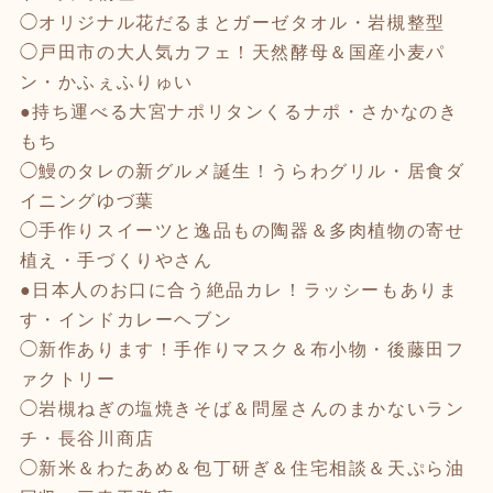
◯オリジナル花だるまとガーゼタオル・岩槻整型
◯戸田市の大人気カフェ！天然酵母＆国産小麦パ
ン・かふぇふりゅい
●持ち運べる大宮ナポリタンくるナポ・さかなのき
もち
◯鰻のタレの新グルメ誕生！うらわグリル・居食ダ
イニングゆづ葉
◯手作りスイーツと逸品もの陶器＆多肉植物の寄せ
植え・手づくりやさん
●日本人のお口に合う絶品カレ！ラッシーもありま
す・インドカレーヘブン
◯新作あります！手作りマスク＆布小物・後藤田フ
ァクトリー
◯岩槻ねぎの塩焼きそば＆問屋さんのまかないラン
チ・長谷川商店
◯新米＆わたあめ＆包丁研ぎ＆住宅相談＆天ぷら油