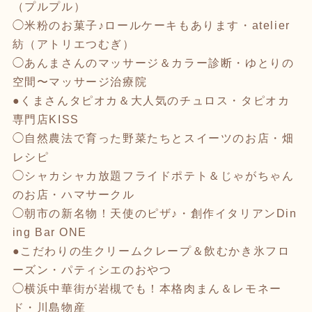
（プルプル）
◯米粉のお菓子♪ロールケーキもあります・atelier
紡（アトリエつむぎ）
◯あんまさんのマッサージ＆カラー診断・ゆとりの
空間〜マッサージ治療院
●くまさんタピオカ＆大人気のチュロス・タピオカ
専門店KISS
◯自然農法で育った野菜たちとスイーツのお店・畑
レシピ
◯シャカシャカ放題フライドポテト＆じゃがちゃん
のお店・ハマサークル
◯朝市の新名物！天使のピザ♪・創作イタリアンDin
ing Bar ONE
●こだわりの生クリームクレープ＆飲むかき氷フロ
ーズン・パティシエのおやつ
◯横浜中華街が岩槻でも！本格肉まん＆レモネー
ド・川島物産