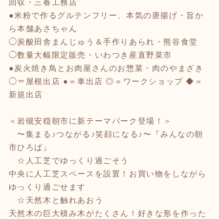
回収・三春工務店
●米粉で作るグルテンフリー、本気の唐揚げ・旨か
ら本舗あさちゃん
◯炭酸田舎まんじゅう＆手作りあられ・熊谷食堂
◯数量大幅限定販売・いわつき産直野菜市
●炭火焼き鳥とお肉屋さんのお惣菜・肉のやまざき
◯＝屋根出店 ●＝車出店 ◎＝ワークショップ ◆＝
新規出店
＜岩槻安穏朝市に新テーマパーク登場！＞
〜集まる♪つながる♪笑顔になる♪〜『みんなの朝
市ひろば』
☆人工芝でゆっくり過ごそう
中央に人工芝スペースを設置！お買い物をしながら
ゆっくり過ごせます
☆天然木と触れあおう
天然木の巨大積み木がたくさん！好きな形を作った