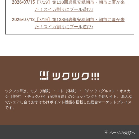
2026/07/15
【7/19】第138回岩槻安穏朝市・朝市に夏が来
た！スイカ割りにプール遊び♪
2026/07/13
【7/19】第138回岩槻安穏朝市・朝市に夏が来
た！スイカ割りにプール遊び♪
2026/06/20
【中止のお知らせ】6/21第137回岩槻安穏朝市
2026/06/20
【6/21】第137回岩槻安穏朝市・父の日ワーク
ショップまつり開催！パパ自慢大会で賞品をゲ
ットしよう
2026/06/14
【6/21】第137回岩槻安穏朝市・父の日ワーク
ショップまつり開催！パパ自慢大会で賞品をゲ
ットしよう
ツクツク!!!は、モノ（物販）・コト（体験）・ゴチソウ（グルメ）・オメカ
2026/06/10
【6/21】第137回岩槻安穏朝市・父の日ワーク
シ（美容）・チョクバイ（産地直送）のショッピングと予約サイト。
みんな
でシェアし合うおすそわけポイント機能を搭載した総合マーケットプレイス
ショップまつり開催！パパ自慢大会で賞品をゲ
です。
ットしよう
2026/06/06
【6/21】第137回岩槻安穏朝市・父の日ワーク
ショップまつり開催！パパ自慢大会で賞品をゲ
ットしよう