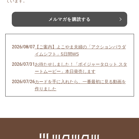
ています。
メルマガを購読する
2026/08/07
【ご案内】よこやま夫婦の「アクションパラダ
イムシフト」5日間WS
2026/07/31
お待たせしました！「ボイジャータロット スタ
ートムービー」本日発売します
2026/07/26
カードを手に入れたら、一番最初に見る動画を
作りました
2026/07/24
季（とき）のセルフリーディングのお知らせ
2026/07/21
YouTube、面白かったよ！という感想をいただ
きました！
2026/07/06
ボイジャーラジオ、始めました！
2026/07/03
魂の声、聞こえてる？ゆうあか個別説明会受付