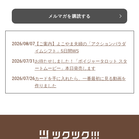
メルマガを購読する
2026/08/07
【ご案内】よこやま夫婦の「アクションパラダ
イムシフト」5日間WS
2026/07/31
お待たせしました！「ボイジャータロット スタ
ートムービー」本日発売します
2026/07/26
カードを手に入れたら、一番最初に見る動画を
作りました
2026/07/24
季（とき）のセルフリーディングのお知らせ
2026/07/21
YouTube、面白かったよ！という感想をいただ
きました！
2026/07/06
ボイジャーラジオ、始めました！
2026/07/03
魂の声、聞こえてる？ゆうあか個別説明会受付