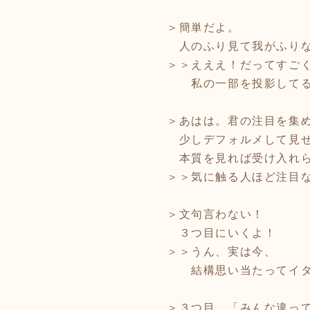
＞簡単だよ。
人のふり見て我がふりな
＞＞えええ！だってすご
私の一部を投影してる
＞あはは。君の注目を集
少しデフォルメして見せ
本質を見れば受け入れら
＞＞気に触る人ほど注目
＞文句言わない！
３つ目にいくよ！
＞＞うん、実は今、
結構思い当たってイタ
＞３つ目。「みんな違っ