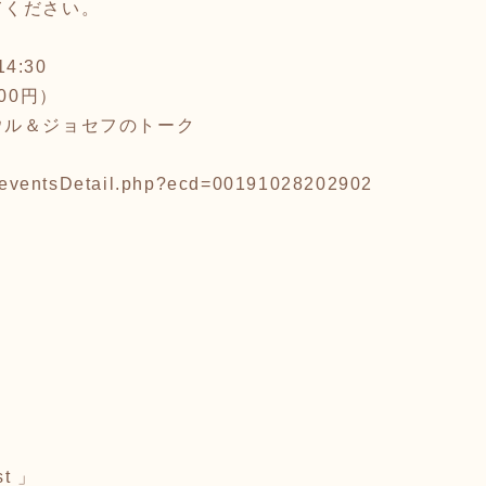
てください。
4:30
00円）
ウル＆ジョセフのトーク
ts/eventsDetail.php?ecd=00191028202902
t 」