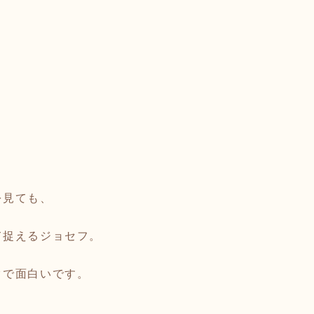
を見ても、
て捉えるジョセフ。
クで面白いです。