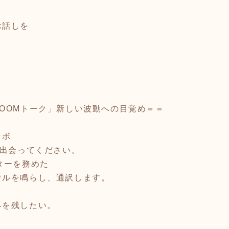
お話しを
OOMトーク」新しい波動への目覚め＝＝
ラボ
に出会ってください。
ターを務めた
ウルを鳴らし、通訳します。
界を残したい。
。