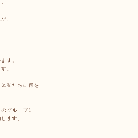
す。
たが、
います。
ます。
一体私たちに何を
クのグループに
約します。