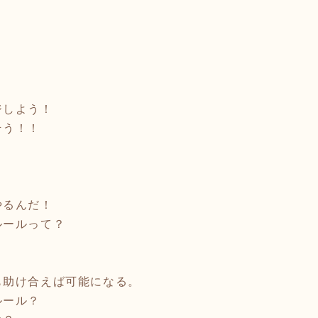
ジしよう！
そう！！
るんだ！
ルールって？
も助け合えば可能になる。
ルール？