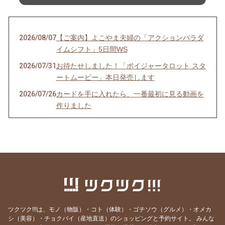
2026/08/07
【ご案内】よこやま夫婦の「アクションパラダ
イムシフト」5日間WS
2026/07/31
お待たせしました！「ボイジャータロット スタ
ートムービー」本日発売します
2026/07/26
カードを手に入れたら、一番最初に見る動画を
作りました
2026/07/24
季（とき）のセルフリーディングのお知らせ
2026/07/21
YouTube、面白かったよ！という感想をいただ
きました！
2026/07/06
ボイジャーラジオ、始めました！
2026/07/03
魂の声、聞こえてる？ゆうあか個別説明会受付
中
ツクツク!!!は、モノ（物販）・コト（体験）・ゴチソウ（グルメ）・オメカ
2026/07/02
緩んで、許して、委ねて、そしてみんなで豊か
シ（美容）・チョクバイ（産地直送）のショッピングと予約サイト。
みんな
になる。そんな場を作ります。