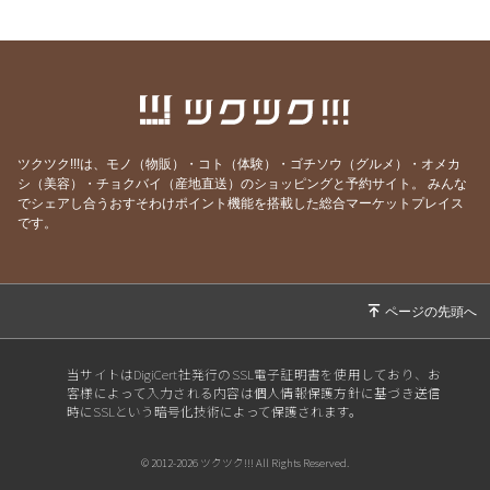
2026/07/21
YouTube、面白かったよ！という感想をいただ
きました！
2026/07/06
ボイジャーラジオ、始めました！
2026/07/03
魂の声、聞こえてる？ゆうあか個別説明会受付
中
ツクツク!!!は、モノ（物販）・コト（体験）・ゴチソウ（グルメ）・オメカ
2026/07/02
緩んで、許して、委ねて、そしてみんなで豊か
シ（美容）・チョクバイ（産地直送）のショッピングと予約サイト。
みんな
になる。そんな場を作ります。
でシェアし合うおすそわけポイント機能を搭載した総合マーケットプレイス
です。
2026/07/01
もっと時間をかけてインナーチャイルドを癒し
たい
2026/06/30
2時間の作業時間が30分に短縮できたらいいな
あ
2026/06/29
「仕事じゃないんだぞ、真剣にやれ」〜タモリ
当サイトはDigiCert社発行のSSL電子証明書を使用しており、お
さんの名言〜
客様によって入力される内容は個人情報保護方針に基づき送信
時にSSLという暗号化技術によって保護されます。
2026/06/15
今日19:30スタート！ゆうアカ5日間WS、いよ
いよです。
© 2012-2026 ツクツク!!! All Rights Reserved.
2026/06/13
この講座、私が一番受けたかった