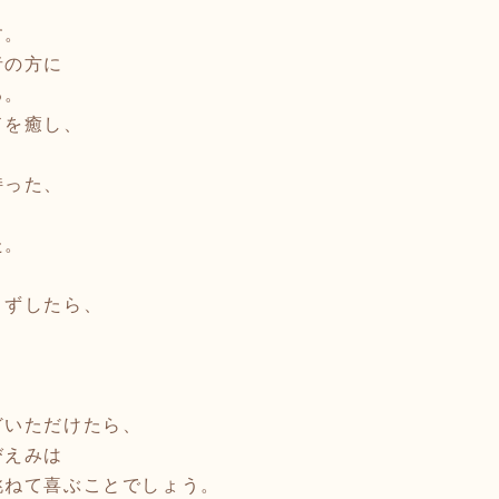
す。
者の方に
る。
ドを癒し、
持った、
た。
うずしたら、
どいただけたら、
びえみは
跳ねて喜ぶことでしょう。