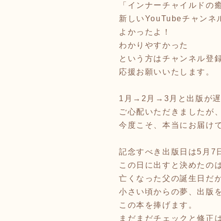
「インナーチャイルドの
新しいYouTubeチャン
よかったよ！
わかりやすかった
という方はチャンネル登
応援お願いいたします。
1月→2月→3月と出版が
ご心配いただきましたが
今度こそ、本当にお届け
記念すべき出版日は5月7
この日に出すと決めたの
亡くなった父の誕生日だ
小さい頃からの夢、出版
この本を捧げます。
まだまだチェックと修正