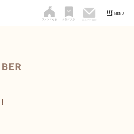
MBER
！