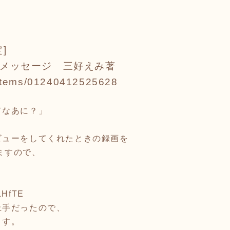
定]
メッセージ 三好えみ著
p/items/01240412525628
てなあに？」
ビューをしてくれたときの録画を
いますので、
rLHfTE
上手だったので、
ます。