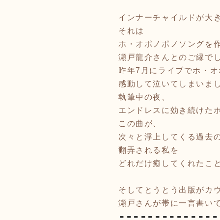
インナーチャイルドが大
それは
ホ・オポノポノソングを
瀬戸龍介さんとのご縁で
昨年7月にライブでホ・
感動して泣いてしまいま
執筆中の夜、
エンドレスに効き続けた
この曲が、
次々と浮上してくる過去
翻弄される私を
どれだけ癒してくれたこ
そしてとうとう出版がカ
瀬戸さんが帯に一言書い
＝＝＝＝＝＝＝＝＝＝＝＝＝＝