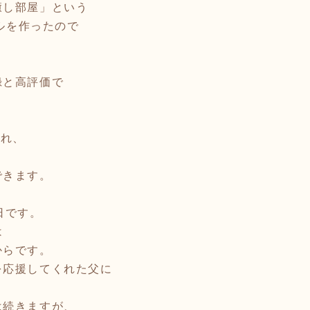
癒し部屋」という
ネルを作ったので
録と高評価で
遅れ、
、
できます。
日です。
は
からです。
を応援してくれた父に
は続きますが、