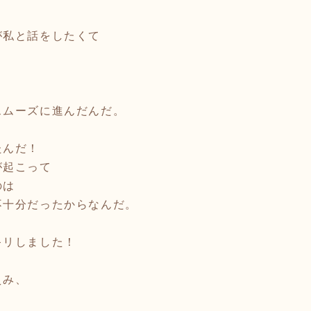
が私と話をしたくて
スムーズに進んだんだ。
たんだ！
が起こって
のは
不十分だったからなんだ。
キリしました！
えみ、