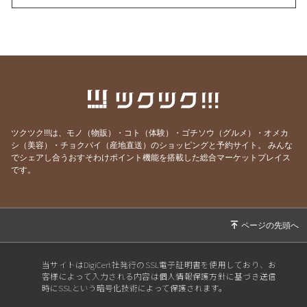
2026/07/24
季（とき）のセルフリーディングのお知らせ
2026/07/21
YouTube、面白かったよ！という感想をいただ
きました！
2026/07/06
ボイジャーラジオ、始めました！
2026/07/03
魂の声、聞こえてる？ゆうあか個別説明会受付
中
ツクツク!!!は、モノ（物販）・コト（体験）・ゴチソウ（グルメ）・オメカ
2026/07/02
緩んで、許して、委ねて、そしてみんなで豊か
シ（美容）・チョクバイ（産地直送）のショッピングと予約サイト。
みんな
になる。そんな場を作ります。
でシェアし合うおすそわけポイント機能を搭載した総合マーケットプレイス
です。
2026/07/01
もっと時間をかけてインナーチャイルドを癒し
たい
2026/06/30
2時間の作業時間が30分に短縮できたらいいな
あ
2026/06/29
「仕事じゃないんだぞ、真剣にやれ」〜タモリ
当サイトはDigiCert社発行のSSL電子証明書を使用しており、お
さんの名言〜
客様によって入力される内容は個人情報保護方針に基づき送信
時にSSLという暗号化技術によって保護されます。
2026/06/15
今日19:30スタート！ゆうアカ5日間WS、いよ
いよです。