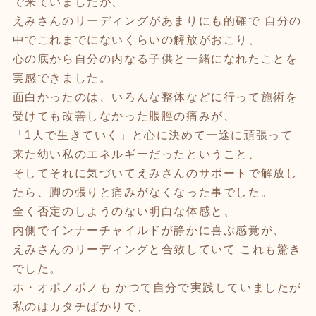
で来ていましたが、
えみさんのリーディングがあまりにも的確で 自分の
中でこれまでにないくらいの解放がおこり、
心の底から自分の内なる子供と一緒になれたことを
実感できました。
面白かったのは、いろんな整体などに行って施術を
受けても改善しなかった脹脛の痛みが、
「1人で生きていく」と心に決めて一途に頑張って
来た幼い私のエネルギーだったということ、
そしてそれに気づいてえみさんのサポートで解放し
たら、脚の張りと痛みがなくなった事でした。
全く否定のしようのない明白な体感と、
内側でインナーチャイルドが静かに喜ぶ感覚が、
えみさんのリーディングと合致していて これも驚き
でした。
ホ・オポノポノも かつて自分で実践していましたが
私のはカタチばかりで、