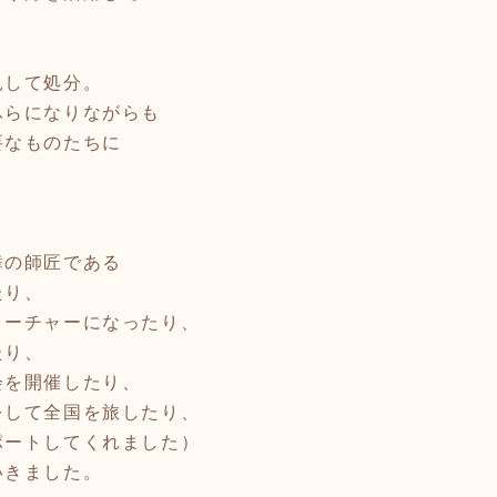
見して処分。
ふらになりながらも
要なものたちに
、
舞の師匠である
たり、
ィーチャーになったり、
たり、
会を開催したり、
をして全国を旅したり、
ポートしてくれました）
いきました。