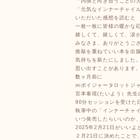
「内側と向き合うことの
「元気なインナーチャイ
いただいた感想を読むと
一枚一枚に皆様の暖かな
嬉しくて、嬉しくて、涙
みなさま、ありがとうご
推敲を重ねていい本を出
気持ちを新たにしました
思い出すことがあります
数ヶ月前に
㈱ボイジャータロットジ
宮本泰瑶(たいよう）先生
90分セッションを受けた
執筆中の「インナーチャ
いつ発売したらいいのか
2025年2月21日がいい
２月21日に決めたことで