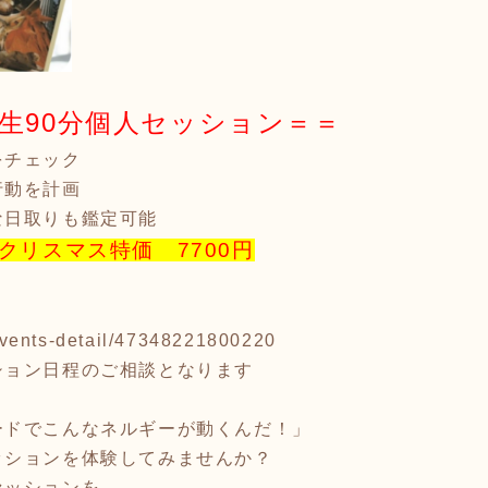
生90分個人セッション＝＝
をチェック
行動を計画
な日取りも鑑定可能
クリスマス特価 7700円
p/events-detail/47348221800220
ション日程のご相談となります
】
ードでこんなネルギーが動くんだ！」
ッションを体験してみませんか？
セッションを