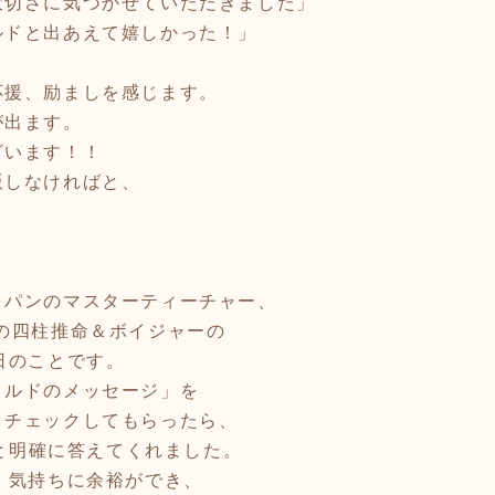
大切さに気づかせていただきました」
ルドと出あえて嬉しかった！」
応援、励ましを感じます。
が出ます。
ざいます！！
版しなければと、
。
。
ャパンのマスターティーチャー、
の四柱推命＆ボイジャーの
日のことです。
イルドのメッセージ」を
、チェックしてもらったら、
よと明確に答えてくれました。
、気持ちに余裕ができ、