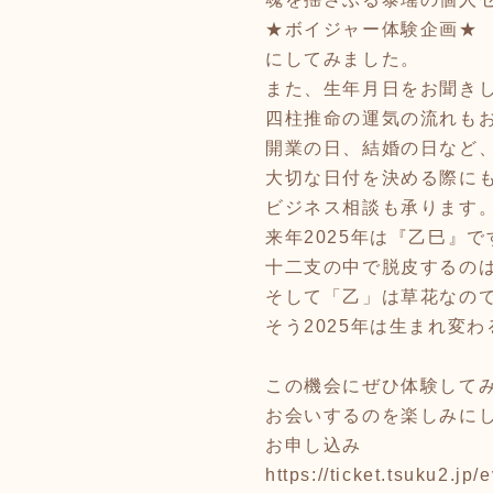
★ボイジャー体験企画★
にしてみました。
また、生年月日をお聞き
四柱推命の運気の流れも
開業の日、結婚の日など
大切な日付を決める際に
ビジネス相談も承ります
来年2025年は『乙巳』で
十二支の中で脱皮するの
そして「乙」は草花なの
そう2025年は生まれ変
この機会にぜひ体験して
お会いするのを楽しみに
お申し込み
https://ticket.tsuku2.j