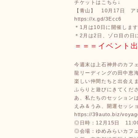
チケットはこちら↓
【青山】 10月17日 
https://x.gd/3Ecc6
＊1月は10日に開催しま
＊2月は2日、ゾロ目の日に
＝＝＝イベント出
今週末は上石神井のカフ
龍リーディングの田中恵
楽しい仲間たちと出会え
ふらりと遊びにきてくだ
あ、私たちのセッション
えみ＆うみ、開運セッシ
https://39auto.biz/voya
◎日時：12月15日 11:00
◎会場：ゆめみらいカフ