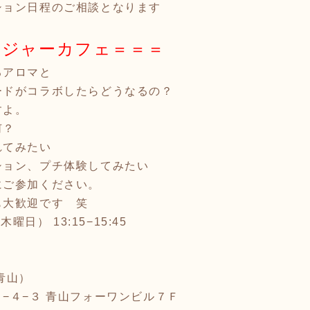
ション日程のご相談となります
イジャーカフェ＝＝＝
るアロマと
ードがコラボしたらどうなるの？
すよ。
何？
れてみたい
ション、プチ体験してみたい
にご参加ください。
も大歓迎です 笑
曜日） 13:15−15:45
青山）
−４−３ 青山フォーワンビル７Ｆ