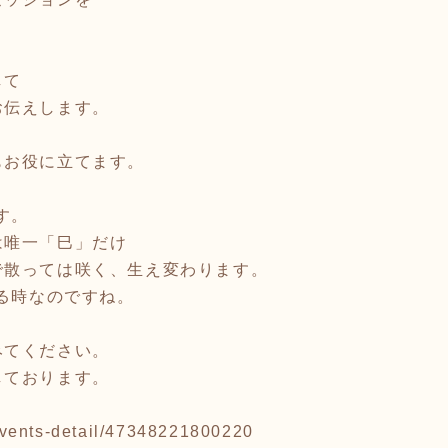
して
お伝えします。
、
もお役に立てます。
。
す。
は唯一「巳」だけ
で散っては咲く、生え変わります。
わる時なのですね。
みてください。
しております。
p/events-detail/47348221800220