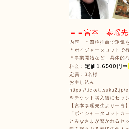
＝＝宮本 泰瑶先
内容 ＊四柱推命で運気
＊ボイジャータロットで
＊事業開始など、具体的
定価1,6500円⇒
料金：
定員：3名様
お申し込み
https://ticket.tsuku2.j
※チケット購入後にセッ
【宮本泰瑶先生より一言
「ボイジャータロットカ
とみなさまが驚かれるセ
魂を揺さぶる泰瑤の個人