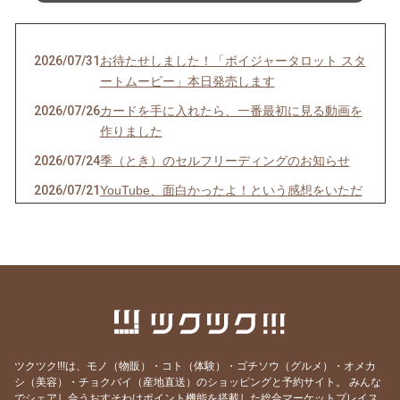
2026/07/31
お待たせしました！「ボイジャータロット スタ
ートムービー」本日発売します
2026/07/26
カードを手に入れたら、一番最初に見る動画を
作りました
2026/07/24
季（とき）のセルフリーディングのお知らせ
2026/07/21
YouTube、面白かったよ！という感想をいただ
きました！
2026/07/06
ボイジャーラジオ、始めました！
2026/07/03
魂の声、聞こえてる？ゆうあか個別説明会受付
中
2026/07/02
緩んで、許して、委ねて、そしてみんなで豊か
になる。そんな場を作ります。
ツクツク!!!は、モノ（物販）・コト（体験）・ゴチソウ（グルメ）・オメカ
2026/07/01
もっと時間をかけてインナーチャイルドを癒し
シ（美容）・チョクバイ（産地直送）のショッピングと予約サイト。
みんな
たい
でシェアし合うおすそわけポイント機能を搭載した総合マーケットプレイス