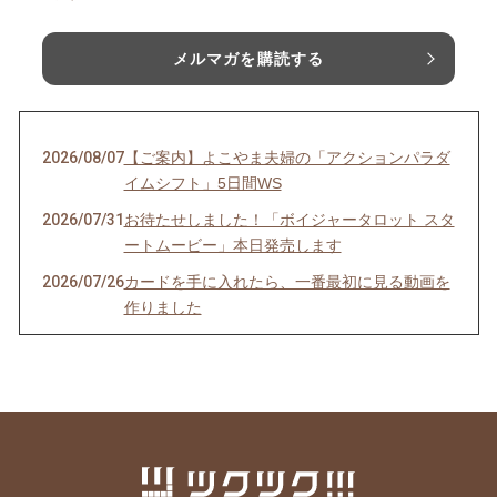
メルマガを購読する
2026/08/07
【ご案内】よこやま夫婦の「アクションパラダ
イムシフト」5日間WS
2026/07/31
お待たせしました！「ボイジャータロット スタ
ートムービー」本日発売します
2026/07/26
カードを手に入れたら、一番最初に見る動画を
作りました
2026/07/24
季（とき）のセルフリーディングのお知らせ
2026/07/21
YouTube、面白かったよ！という感想をいただ
きました！
2026/07/06
ボイジャーラジオ、始めました！
2026/07/03
魂の声、聞こえてる？ゆうあか個別説明会受付