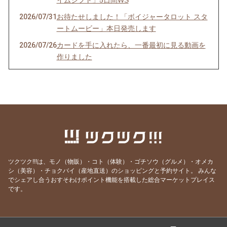
イムシフト」5日間WS
2026/07/31
お待たせしました！「ボイジャータロット スタ
ートムービー」本日発売します
2026/07/26
カードを手に入れたら、一番最初に見る動画を
作りました
2026/07/24
季（とき）のセルフリーディングのお知らせ
2026/07/21
YouTube、面白かったよ！という感想をいただ
きました！
2026/07/06
ボイジャーラジオ、始めました！
2026/07/03
魂の声、聞こえてる？ゆうあか個別説明会受付
中
ツクツク!!!は、モノ（物販）・コト（体験）・ゴチソウ（グルメ）・オメカ
2026/07/02
緩んで、許して、委ねて、そしてみんなで豊か
シ（美容）・チョクバイ（産地直送）のショッピングと予約サイト。
みんな
になる。そんな場を作ります。
でシェアし合うおすそわけポイント機能を搭載した総合マーケットプレイス
です。
2026/07/01
もっと時間をかけてインナーチャイルドを癒し
たい
2026/06/30
2時間の作業時間が30分に短縮できたらいいな