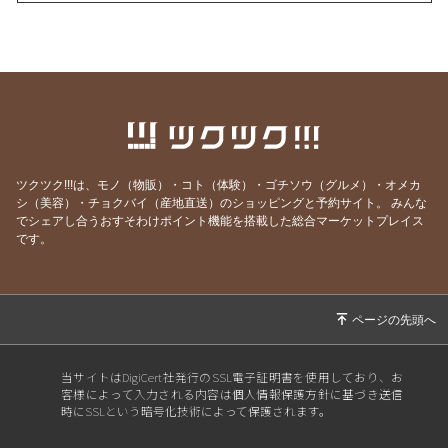
2026/07/24
季（とき）のセルフリーディングのお知らせ
2026/07/21
YouTube、面白かったよ！という感想をいただ
きました！
2026/07/06
ボイジャーラジオ、始めました！
2026/07/03
魂の声、聞こえてる？ゆうあか個別説明会受付
中
ツクツク!!!は、モノ（物販）・コト（体験）・ゴチソウ（グルメ）・オメカ
2026/07/02
緩んで、許して、委ねて、そしてみんなで豊か
シ（美容）・チョクバイ（産地直送）のショッピングと予約サイト。
みんな
になる。そんな場を作ります。
でシェアし合うおすそわけポイント機能を搭載した総合マーケットプレイス
です。
2026/07/01
もっと時間をかけてインナーチャイルドを癒し
たい
2026/06/30
2時間の作業時間が30分に短縮できたらいいな
あ
2026/06/29
「仕事じゃないんだぞ、真剣にやれ」〜タモリ
当サイトはDigiCert社発行のSSL電子証明書を使用しており、お
さんの名言〜
客様によって入力される内容は個人情報保護方針に基づき送信
時にSSLという暗号化技術によって保護されます。
2026/06/15
今日19:30スタート！ゆうアカ5日間WS、いよ
いよです。