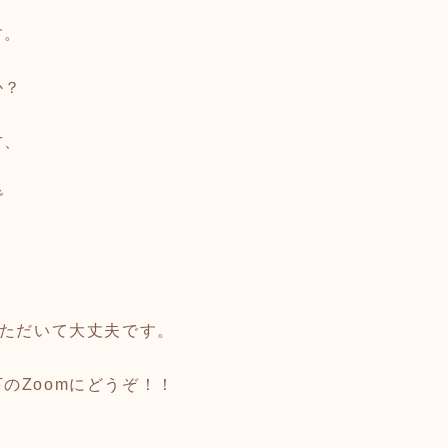
す。
か？
方、
で
いただいて大丈夫です。
のZoomにどうぞ！！
。