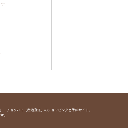
ます
。
容）・チョクバイ（産地直送）のショッピングと予約サイト。
です。