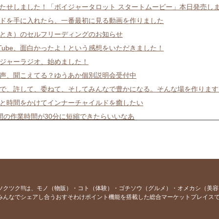
たせしました！「ボイジャータロット スタートムービー」本日発売し
ドを手に入れたら、一番最初に見る動画を作りました
とき）のセルフリーディングのお知らせ
uTube、面白かったよ！という感想をいただきました！
ジャーラジオ、始めました！
声、聞こえてる？ゆうあか個別説明会受付中
で、許して、委ねて、そしてみんなで豊かになる。そんな場を作ります
と時間をかけてインナーチャイルドを癒したい
間の作業時間が30分に短縮できたらいいなあ
事じゃないんだぞ、真剣にやれ」〜タモリさんの名言〜
19:30スタート！ゆうアカ5日間WS、いよいよです。
講座、私が一番受けたかった
が楽しくてたまらない、そんな喜びを手に入れませんか？
マボイジャー、大きく変わります
ツクツク!!!は、モノ（物販）・コト（体験）・ゴチソウ（グルメ）・オメカシ（美
みんなでシェアし合うおすそわけポイント機能を搭載した総合マーケットプレイス
したらお金と仲良くなれるのかな？
出そうになった話と、特別なお知らせ