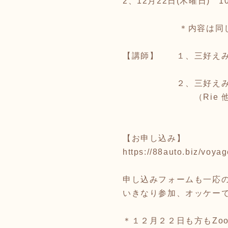
2、12月22日(木曜日) 10:
＊内容は同じ
【講師】 １、三好えみ
２、三好えみ、つの
（Rie 他のメ
【お申し込み】
https://88auto.biz/voyag
申し込みフォームも一応
いきなり参加、オッケー
＊１２月２２日も方もZoo