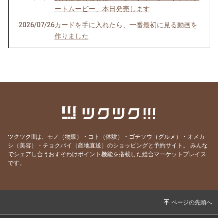
ートムービー」本日発売します
2026/07/26
カードを手に入れたら、一番最初に見る動画を
作りました
2026/07/24
季（とき）のセルフリーディングのお知らせ
2026/07/21
YouTube、面白かったよ！という感想をいただ
きました！
2026/07/06
ボイジャーラジオ、始めました！
2026/07/03
魂の声、聞こえてる？ゆうあか個別説明会受付
中
ツクツク!!!は、モノ（物販）・コト（体験）・ゴチソウ（グルメ）・オメカ
2026/07/02
緩んで、許して、委ねて、そしてみんなで豊か
シ（美容）・チョクバイ（産地直送）のショッピングと予約サイト。
みんな
になる。そんな場を作ります。
でシェアし合うおすそわけポイント機能を搭載した総合マーケットプレイス
です。
2026/07/01
もっと時間をかけてインナーチャイルドを癒し
たい
2026/06/30
2時間の作業時間が30分に短縮できたらいいな
あ