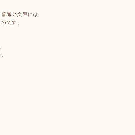
と普通の文章には
るのです。
は
す。
。