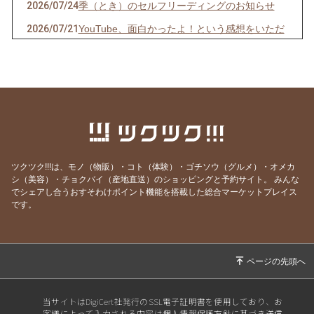
2026/07/24
季（とき）のセルフリーディングのお知らせ
2026/07/21
YouTube、面白かったよ！という感想をいただ
きました！
2026/07/06
ボイジャーラジオ、始めました！
2026/07/03
魂の声、聞こえてる？ゆうあか個別説明会受付
中
2026/07/02
緩んで、許して、委ねて、そしてみんなで豊か
になる。そんな場を作ります。
ツクツク!!!は、モノ（物販）・コト（体験）・ゴチソウ（グルメ）・オメカ
2026/07/01
もっと時間をかけてインナーチャイルドを癒し
シ（美容）・チョクバイ（産地直送）のショッピングと予約サイト。
みんな
たい
でシェアし合うおすそわけポイント機能を搭載した総合マーケットプレイス
です。
2026/06/30
2時間の作業時間が30分に短縮できたらいいな
あ
2026/06/29
「仕事じゃないんだぞ、真剣にやれ」〜タモリ
さんの名言〜
2026/06/15
今日19:30スタート！ゆうアカ5日間WS、いよ
当サイトはDigiCert社発行のSSL電子証明書を使用しており、お
いよです。
客様によって入力される内容は個人情報保護方針に基づき送信