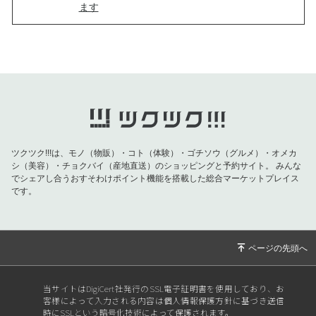
ます
2026/07/22
🍐【7/25(土)10:00〜】幸水の予約受付を開始し
ます！
2026/07/04
🍐今日は「梨の日」🍐ご報告と2026年シーズン
のお知らせ
2026/01/01
🎍新年のご挨拶🎍
2025/10/15
🍐【2025年梨シーズン終了のご挨拶】🍐
ツクツク!!!は、モノ（物販）・コト（体験）・ゴチソウ（グルメ）・オメカ
2025/10/03
🍐【直売所🏠最終営業日のお知らせ】🍐
シ（美容）・チョクバイ（産地直送）のショッピングと予約サイト。
みんな
でシェアし合うおすそわけポイント機能を搭載した総合マーケットプレイス
2025/09/28
🍐【3日間限定】ポイント1,000円分プレゼント
です。
＋クレカ決済のご注意点🍐
2025/09/26
🍐【重要なお知らせ】クレカ決済一時対応と50
0ポイント進呈🍐
2025/09/23
🍐【梨狩りスケジュール更新】＆【臨時休業の
お知らせ】🍐
当サイトはDigiCert社発行のSSL電子証明書を使用しており、お
2025/09/16
🍐臨時休業・梨狩り・かおり在庫追加のお知ら
客様によって入力される内容は個人情報保護方針に基づき送信
時にSSLという暗号化技術によって保護されます。
せ🍐