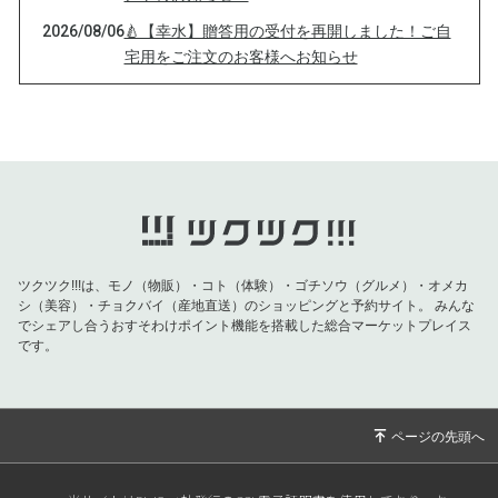
2026/08/06
🍐【幸水】贈答用の受付を再開しました！ご自
宅用をご注文のお客様へお知らせ
2026/08/02
🍐【8/8(土)10:00】豊水ご予約受付スタート！
配送に関する大切なお知らせ
2026/07/25
🍐本日10:00より！幸水のご予約受付を開始し
ます
2026/07/22
🍐【7/25(土)10:00〜】幸水の予約受付を開始し
ます！
2026/07/04
🍐今日は「梨の日」🍐ご報告と2026年シーズン
ツクツク!!!は、モノ（物販）・コト（体験）・ゴチソウ（グルメ）・オメカ
のお知らせ
シ（美容）・チョクバイ（産地直送）のショッピングと予約サイト。
みんな
でシェアし合うおすそわけポイント機能を搭載した総合マーケットプレイス
2026/01/01
🎍新年のご挨拶🎍
です。
2025/10/15
🍐【2025年梨シーズン終了のご挨拶】🍐
2025/10/03
🍐【直売所🏠最終営業日のお知らせ】🍐
2025/09/28
🍐【3日間限定】ポイント1,000円分プレゼント
＋クレカ決済のご注意点🍐