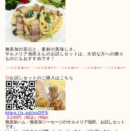
無添加の安心と、素材の美味しさ。
サルメリア池田さんのお試しセットは、大切な方への贈り
ものにもおすすめです！
◎
お試しセット
のご購入はこちら
https://x.gd/soQPS
3,240円
（税込）/
98
pt.
無添加ハム・無添加ソーセージのサルメリア池田、お試しセット
です。