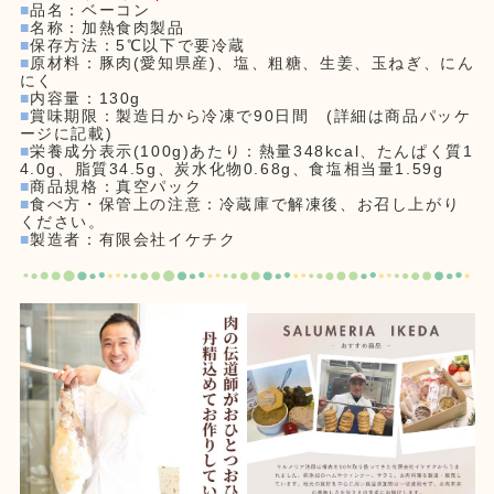
■
品名：ベーコン
■
名称：加熱食肉製品
■
保存方法：5℃以下で要冷蔵
■
原材料：豚肉(愛知県産)、塩、粗糖、生姜、玉ねぎ、にん
にく
■
内容量：130g
■
賞味期限：製造日から冷凍で90日間 (詳細は商品パッケ
ージに記載)
■
栄養成分表示(100g)あたり：熱量348kcal、たんぱく質1
4.0g、脂質34.5g、炭水化物0.68g、食塩相当量1.59g
■
商品規格：真空パック
■
食べ方・保管上の注意：冷蔵庫で解凍後、お召し上がり
ください。
■
製造者：有限会社イケチク