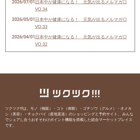
2026/07/01
日本中が健康になる！ 元気が出るメルマガ◎
VO.34
2026/05/01
日本中が健康になる！ 元気が出るメルマガ◎
VO.33
2026/04/01
日本中が健康になる！ 元気が出るメルマガ◎
VO.32
2026/03/01
日本中が健康になる！ 元気が出るメルマガ◎
VO.31
2026/02/04
日本中が健康になる！ 元気が出るメルマガ◎
VO.30
2026/01/01
日本中が健康になる！ 元気が出るメルマガ◎
VO.29
2025/12/01
日本中が健康になる！ 元気が出るメルマガ◎
ツクツク!!!は、モノ（物販）・コト（体験）・ゴチソウ（グルメ）・オメカ
VO.28
シ（美容）・チョクバイ（産地直送）のショッピングと予約サイト。
みんな
でシェアし合うおすそわけポイント機能を搭載した総合マーケットプレイス
2025/11/01
日本中が健康になる！ 元気が出るメルマガ◎
です。
VO.27