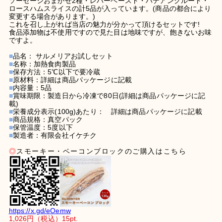
ソーセージおまかせ2種・レバーペースト・パテアンクルート・
ロースハムスライスの計5品が入っています。(商品の都合により
変更する場合があります。)
これを召し上がれば当店の魅力が分かって頂けるセットです!
食品添加物は不使用ですので見た目は地味ですが、飽きないお味
ですよ。
■
品名： サルメリアお試しセット
■
名称：加熱食肉製品
■
保存方法：5℃以下で要冷蔵
■
原材料：詳細は商品パッケージに記載
■
内容量：5品
■
賞味期限：製造日から冷凍で80日(詳細は商品パッケージに記
載)
■
栄養成分表示(100g)あたり： 詳細は商品パッケージに記載
■
商品規格：真空パック
■
保管温度：5度以下
■
製造者：有限会社イケチク
◎
スモーキー・ベーコンブロック
のご購入はこちら
https://x.gd/eOemw
1,026円
（税込）
15
pt.