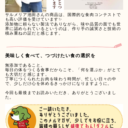
サルメリア池田さんの商品は、国際的な食肉コンテストで
も高い評価を受けています
️
✨
添加物に頼らない製法でありながら、味や品質の面でも世
界に認められているというのは、作り手の誠実さと技術の
積み重ねの証だと感じます。
美味しく食べて、つづけたい食の選択を
無添加であること。
毎日の体をつくる食事だからこそ、「何を選ぶか」がとて
も大切だと感じます。
丁寧につくられたお肉を味わう時間が、忙しい日々の中
で、少しだけ心を休めるきっかけになりますように。
今回も最後までお読みいただき、ありがとうございまし
た。