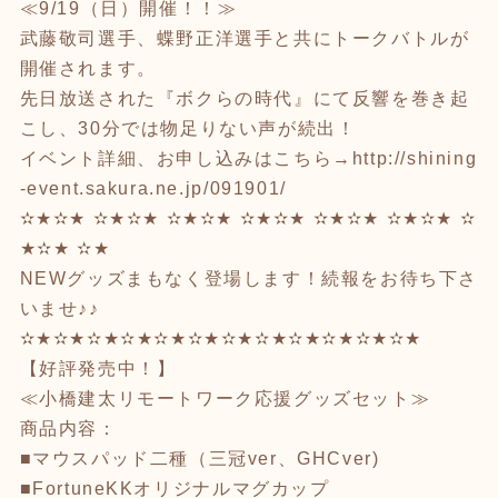
≪9/19（日）開催！！≫
武藤敬司選手、蝶野正洋選手と共にトークバトルが
開催されます。
先日放送された『ボクらの時代』にて反響を巻き起
こし、30分では物足りない声が続出！
イベント詳細、お申し込みはこちら→
http://shining
-event.sakura.ne.jp/091901/
✫★✫★ ✫★✫★ ✫★✫★ ✫★✫★ ✫★✫★ ✫★✫★ ✫
★✫★ ✫★
NEWグッズまもなく登場します！続報をお待ち下さ
いませ♪♪
✫★✫★✫★✫★✫★✫★✫★✫★✫★✫★✫★✫★
【好評発売中！】
≪小橋建太リモートワーク応援グッズセット≫
商品内容：
■マウスパッド二種（三冠ver、GHCver)
■FortuneKKオリジナルマグカップ