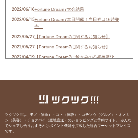
2022/06/16
Fortune Dream7大会結果
2022/06/15
Fortune Dream7本日開催！当日券は16時発
売！
2022/05/27
【Fortune Dream7に関するお知らせ】
2022/05/27
【Fortune Dream7に関するお知らせ】
2022/04/19
【Fortune Dream7に鈴木みのる初参戦決
定！】
2022/03/19
【春の嵐の予感！？出演情報☆】
2022/03/14
【３年ぶりの開催決定！！】
2022/02/20
【出演情報】
2021/08/03
【イベント開催のお知らせ】
ツクツク!!!は、モノ（物販）・コト（体験）・ゴチソウ（グルメ）・オメカ
2021/06/23
【お知らせ】
シ（美容）・チョクバイ（産地直送）のショッピングと予約サイト。
みんな
2021/06/13
【出演,掲載情報】
でシェアし合うおすそわけポイント機能を搭載した総合マーケットプレイス
です。
2021/05/16
【出演情報】