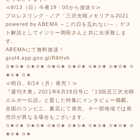
≪6/13（日）今夜19：00から放送✫≫
プロレスリング・ノア「三沢光晴メモリアル2021
powered by ABEMA ～この日を忘れない～」ゲス
ト解説としてイジリー岡田さんと共に出演致しま
す。
ABEMAにて無料放送！
gxyt4.app.goo.gl/R8Hvh
✫★✫★ ✫★✫★ ✫★✫★ ✫★✫★ ✫★✫★ ✫★✫★ ✫
★✫★ ✫★
≪明日、6/14（月）発売！≫
『週刊大衆』2021年6月28日号に『13回忌三沢光晴
エルボー伝説』と題した特集にインタビュー掲載。
全国のコンビニ、書店にて発売。※一部地域では発
売日が異なる場合もございます。
✫★✫★ ✫★✫★ ✫★✫★ ✫★✫★ ✫★✫★ ✫★✫★ ✫
★✫★ ✫★