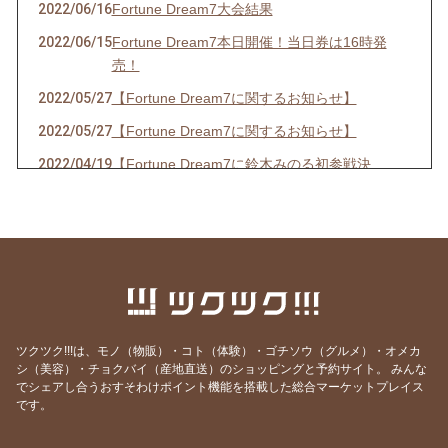
2022/06/16
Fortune Dream7大会結果
2022/06/15
Fortune Dream7本日開催！当日券は16時発
売！
2022/05/27
【Fortune Dream7に関するお知らせ】
2022/05/27
【Fortune Dream7に関するお知らせ】
2022/04/19
【Fortune Dream7に鈴木みのる初参戦決
定！】
2022/03/19
【春の嵐の予感！？出演情報☆】
2022/03/14
【３年ぶりの開催決定！！】
2022/02/20
【出演情報】
2021/08/03
【イベント開催のお知らせ】
ツクツク!!!は、モノ（物販）・コト（体験）・ゴチソウ（グルメ）・オメカ
2021/06/23
【お知らせ】
シ（美容）・チョクバイ（産地直送）のショッピングと予約サイト。
みんな
2021/06/13
【出演,掲載情報】
でシェアし合うおすそわけポイント機能を搭載した総合マーケットプレイス
です。
2021/05/16
【出演情報】