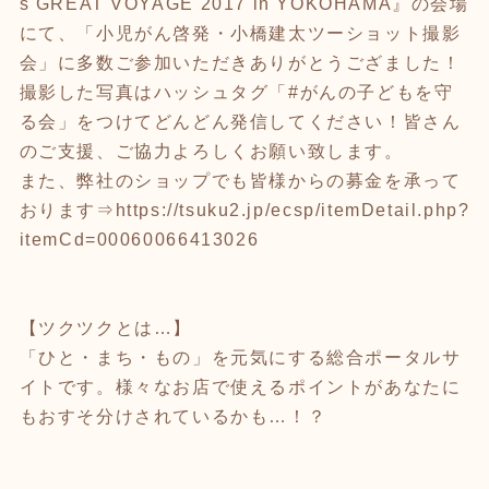
s GREAT VOYAGE 2017 in YOKOHAMA』の会場
にて、「小児がん啓発・小橋建太ツーショット撮影
会」に多数ご参加いただきありがとうござました！
撮影した写真はハッシュタグ「#がんの子どもを守
る会」をつけてどんどん発信してください！皆さん
のご支援、ご協力よろしくお願い致します。
また、弊社のショップでも皆様からの募金を承って
おります⇒
https://tsuku2.jp/ecsp/itemDetail.php?
itemCd=00060066413026
【ツクツクとは…】
「ひと・まち・もの」を元気にする総合ポータルサ
イトです。様々なお店で使えるポイントがあなたに
もおすそ分けされているかも…！？