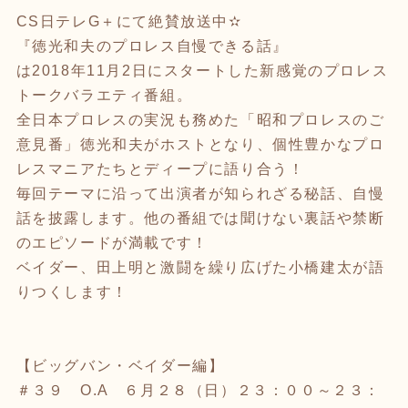
CS日テレG＋にて絶賛放送中✫
『徳光和夫のプロレス自慢できる話』
は2018年11月2日にスタートした新感覚のプロレス
トークバラエティ番組。
全日本プロレスの実況も務めた「昭和プロレスのご
意見番」徳光和夫がホストとなり、個性豊かなプロ
レスマニアたちとディープに語り合う！
毎回テーマに沿って出演者が知られざる秘話、自慢
話を披露します。他の番組では聞けない裏話や禁断
のエピソードが満載です！
ベイダー、田上明と激闘を繰り広げた小橋建太が語
りつくします！
【ビッグバン・ベイダー編】
＃３９ O.A ６月２８（日）２３：００～２３：