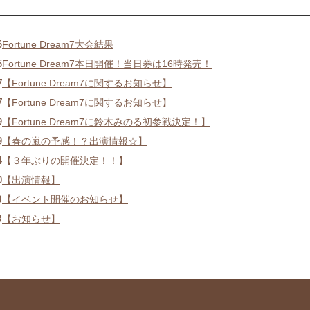
6
Fortune Dream7大会結果
5
Fortune Dream7本日開催！当日券は16時発売！
7
【Fortune Dream7に関するお知らせ】
7
【Fortune Dream7に関するお知らせ】
9
【Fortune Dream7に鈴木みのる初参戦決定！】
9
【春の嵐の予感！？出演情報☆】
4
【３年ぶりの開催決定！！】
0
【出演情報】
3
【イベント開催のお知らせ】
3
【お知らせ】
3
【出演,掲載情報】
6
【出演情報】
2
【新商品販売のお知らせ】
3
【新商品販売のお知らせ】