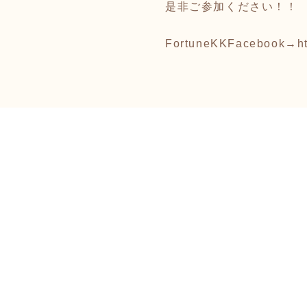
是非ご参加ください！！
FortuneKKFacebook→
h