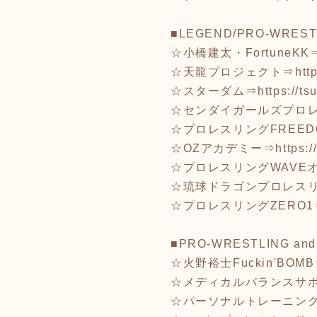
■LEGEND/PRO-WREST
☆小橋建太・FortuneKK
☆天龍プロジェクト⇒
htt
☆スターダム⇒
https://t
☆センダイガールズプロ
☆プロレスリングFREED
☆OZアカデミー⇒
https:
☆プロレスリングWAVE
☆琉球ドラゴンプロレス
☆プロレスリングZERO1
■PRO-WRESTLING and
☆火野裕士Fuckin'BOM
☆メディカルバランスサ
☆パーソナルトレーニングR