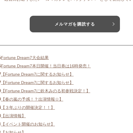
メルマガを購読する
6
Fortune Dream7大会結果
5
Fortune Dream7本日開催！当日券は16時発売！
7
【Fortune Dream7に関するお知らせ】
7
【Fortune Dream7に関するお知らせ】
9
【Fortune Dream7に鈴木みのる初参戦決定！】
9
【春の嵐の予感！？出演情報☆】
4
【３年ぶりの開催決定！！】
0
【出演情報】
3
【イベント開催のお知らせ】
3
【お知らせ】