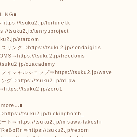
LING■
⇒
https://tsuku2.jp/fortunekk
ps://tsuku2.jp/tenryuproject
suku2.jp/stardom
レスリング⇒
https://tsuku2.jp/sendaigirls
OMS⇒
https://tsuku2.jp/freedoms
//tsuku2.jp/ozacademy
オフィシャルショップ⇒
https://tsuku2.jp/wave
リング⇒
https://tsuku2.jp/rd-pw
⇒
https://tsuku2.jp/zero1
 more…■
B⇒
https://tsuku2.jp/fuckingbomb_
ポート⇒
https://tsuku2.jp/misawa-takeshi
eBoRn⇒
https://tsuku2.jp/reborn