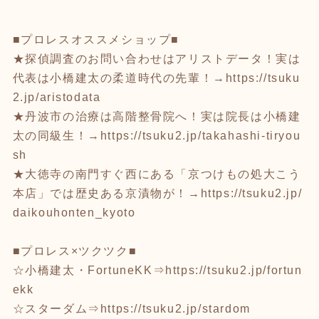
■プロレスオススメショップ■
★探偵調査のお問い合わせはアリストデータ！実は
代表は小橋建太の柔道時代の先輩！→
https://tsuku
2.jp/aristodata
★丹波市の治療は高階整骨院へ！実は院長は小橋建
太の同級生！→
https://tsuku2.jp/takahashi-tiryou
sh
★大徳寺の南門すぐ西にある「京つけもの処大こう
本店」では歴史ある京漬物が！→
https://tsuku2.jp/
daikouhonten_kyoto
■プロレス×ツクツク■
☆小橋建太・FortuneKK⇒
https://tsuku2.jp/fortun
ekk
☆スターダム⇒
https://tsuku2.jp/stardom