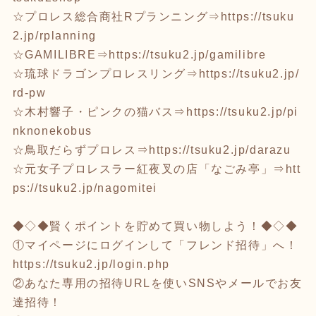
☆プロレス総合商社Rプランニング⇒
https://tsuku
2.jp/rplanning
☆GAMILIBRE⇒
https://tsuku2.jp/gamilibre
☆琉球ドラゴンプロレスリング⇒
https://tsuku2.jp/
rd-pw
☆木村響子・ピンクの猫バス⇒
https://tsuku2.jp/pi
nknonekobus
☆鳥取だらずプロレス⇒
https://tsuku2.jp/darazu
☆元女子プロレスラー紅夜叉の店「なごみ亭」⇒
htt
ps://tsuku2.jp/nagomitei
◆◇◆賢くポイントを貯めて買い物しよう！◆◇◆
①マイページにログインして「フレンド招待」へ！
https://tsuku2.jp/login.php
②あなた専用の招待URLを使いSNSやメールでお友
達招待！