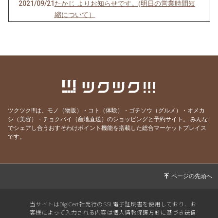
2021/09/21
たかじ よりお知らせです。(明日の営業時間短
縮について）
2021/09/05
たかじ よりお知らせです。(明日のお休みにつ
いて）
2021/07/19
たかじ よりお知らせです。(明日のお休みにつ
いて）
2021/04/05
たかじ よりお知らせです。(明日のお休みにつ
いて）
ツクツク!!!は、モノ（物販）・コト（体験）・ゴチソウ（グルメ）・オメカ
2021/03/07
たかじ よりお知らせです。(今日・明日のお休
シ（美容）・チョクバイ（産地直送）のショッピングと予約サイト。
みんな
みについて）
でシェアし合うおすそわけポイント機能を搭載した総合マーケットプレイス
です。
2021/02/04
たかじよりお知らせです。（韓国チキンの販売
開始について）
2021/01/31
たかじ よりお知らせです。(今日・明日のお休
みについて）
2021/01/24
たかじ よりお知らせです。(韓国チキンについ
当サイトはDigiCert社発行のSSL電子証明書を使用しており、お
て）
客様によって入力される内容は個人情報保護方針に基づき送信