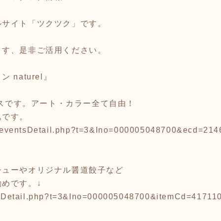
ルサイト「ツクツク」です。
ます、是非ご活用ください。
naturel』
コースです。アート・カラー全て自由！
込です。
nts/eventsDetail.php?t=3&Ino=000005048700&ecd=21
シューやオリジナル醤道餃子など
めです。↓
viewDetail.php?t=3&Ino=000005048700&itemCd=4171