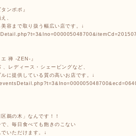
ズタンポポ』
揃え、
ら美容まで取り扱う幅広い店です。↓
viewDetail.php?t=3&Ino=000005048700&itemCd=2015
 禅 -ZEN-』
 、レディース・シェービングなど、
ブルに提供している質の高いお店です。↓
nts/eventsDetail.php?t=3&Ino=000005048700&ecd=06
』
田区鵜の木」なんです！！
ーで、毎日食べても飽きのこない
でいただけます。↓