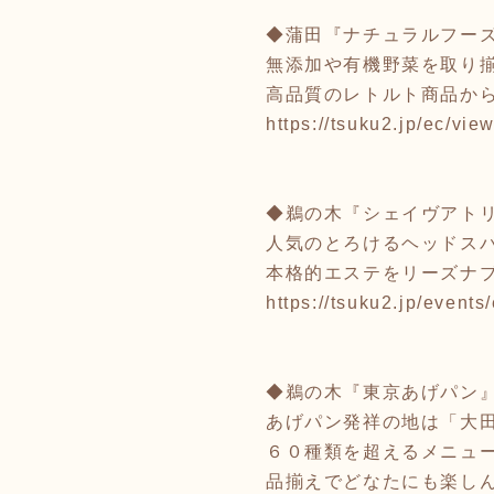
◆蒲田『ナチュラルフー
無添加や有機野菜を取り
高品質のレトルト商品か
https://tsuku2.jp/ec/
◆鵜の木『シェイヴアトリエ
人気のとろけるヘッドスパ
本格的エステをリーズナ
https://tsuku2.jp/eve
◆鵜の木『東京あげパン
あげパン発祥の地は「大
６０種類を超えるメニュ
品揃えでどなたにも楽しん