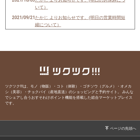
2021/10/03
たかじ よりお知らせです。(明日のお休みにつ
いて）
2021/09/21
たかじ よりお知らせです。(明日の営業時間短
縮について）
2021/09/05
たかじ よりお知らせです。(明日のお休みにつ
いて）
2021/07/19
たかじ よりお知らせです。(明日のお休みにつ
いて）
2021/04/05
たかじ よりお知らせです。(明日のお休みにつ
いて）
ツクツク!!!は、モノ（物販）・コト（体験）・ゴチソウ（グルメ）・オメカ
2021/03/07
たかじ よりお知らせです。(今日・明日のお休
シ（美容）・チョクバイ（産地直送）のショッピングと予約サイト。
みんな
みについて）
でシェアし合うおすそわけポイント機能を搭載した総合マーケットプレイス
です。
2021/02/04
たかじよりお知らせです。（韓国チキンの販売
開始について）
2021/01/31
たかじ よりお知らせです。(今日・明日のお休
みについて）