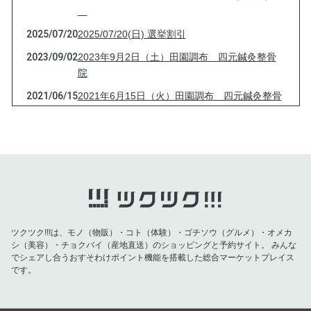
2025/07/20
2025/07/20(日) 選挙割引
2023/09/02
2023年9月2日（土）田園調布 四元鍼灸整骨
院
2021/06/15
2021年6月15日（火）田園調布 四元鍼灸整骨
院
2021/04/13
2021年4月13日（火）田園調布 四元鍼灸整骨
院
2021/03/16
2021年3月16日（火）田園調布 四元鍼灸整骨
院
2021/03/09
2021年3月9日（火）田園調布 四元鍼灸整骨
院
ツクツク!!!は、モノ（物販）・コト（体験）・ゴチソウ（グルメ）・オメカ
シ（美容）・チョクバイ（産地直送）のショッピングと予約サイト。
みんな
2021/03/03
2021年3月3日（水）田園調布 四元鍼灸整骨
でシェアし合うおすそわけポイント機能を搭載した総合マーケットプレイス
院
です。
2021/01/26
2021年1月26日（火）田園調布 四元鍼灸整骨
院