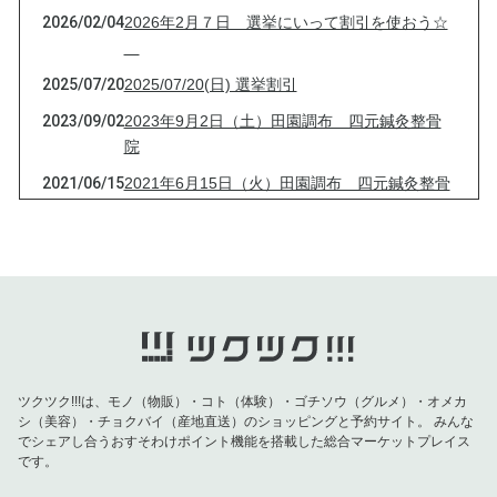
2026/02/04
2026年2月７日 選挙にいって割引を使おう☆
2025/07/20
2025/07/20(日) 選挙割引
2023/09/02
2023年9月2日（土）田園調布 四元鍼灸整骨
院
2021/06/15
2021年6月15日（火）田園調布 四元鍼灸整骨
院
2021/04/13
2021年4月13日（火）田園調布 四元鍼灸整骨
院
2021/03/16
2021年3月16日（火）田園調布 四元鍼灸整骨
院
2021/03/09
2021年3月9日（火）田園調布 四元鍼灸整骨
院
ツクツク!!!は、モノ（物販）・コト（体験）・ゴチソウ（グルメ）・オメカ
シ（美容）・チョクバイ（産地直送）のショッピングと予約サイト。
みんな
2021/03/03
2021年3月3日（水）田園調布 四元鍼灸整骨
でシェアし合うおすそわけポイント機能を搭載した総合マーケットプレイス
院
です。
2021/01/26
2021年1月26日（火）田園調布 四元鍼灸整骨