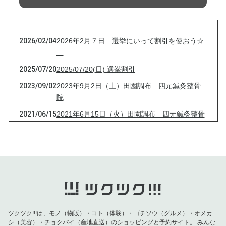
2026/02/04
2026年2月７日 選挙にいって割引を使おう☆
2025/07/20
2025/07/20(日) 選挙割引
2023/09/02
2023年9月2日（土）田園調布 四元鍼灸整骨
院
2021/06/15
2021年6月15日（火）田園調布 四元鍼灸整骨
院
2021/04/13
2021年4月13日（火）田園調布 四元鍼灸整骨
院
2021/03/16
2021年3月16日（火）田園調布 四元鍼灸整骨
院
2021/03/09
2021年3月9日（火）田園調布 四元鍼灸整骨
院
ツクツク!!!は、モノ（物販）・コト（体験）・ゴチソウ（グルメ）・オメカ
シ（美容）・チョクバイ（産地直送）のショッピングと予約サイト。
みんな