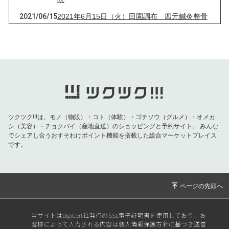
2021/06/15
2021年6月15日（火）田園調布 四元鍼灸整骨
院
2021/04/13
2021年4月13日（火）田園調布 四元鍼灸整骨
院
2021/03/16
2021年3月16日（火）田園調布 四元鍼灸整骨
院
2021/03/09
2021年3月9日（火）田園調布 四元鍼灸整骨
院
ツクツク!!!は、モノ（物販）・コト（体験）・ゴチソウ（グルメ）・オメカ
シ（美容）・チョクバイ（産地直送）のショッピングと予約サイト。
みんな
2021/03/03
2021年3月3日（水）田園調布 四元鍼灸整骨
でシェアし合うおすそわけポイント機能を搭載した総合マーケットプレイス
院
です。
2021/01/26
2021年1月26日（火）田園調布 四元鍼灸整骨
院
2020/12/25
2020年12月25日（金）田園調布 四元鍼灸整
骨院
当サイトはDigiCert社発行のSSL電子証明書を使用しており、お
2020/12/22
2020年12月22日（火）田園調布 四元鍼灸整
客様によって入力される内容は個人情報保護方針に基づき送信
骨院