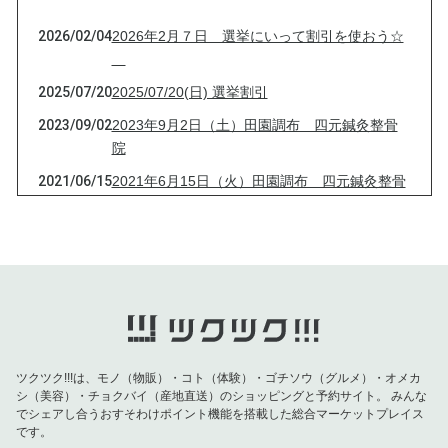
2026/02/04
2026年2月７日 選挙にいって割引を使おう☆
2025/07/20
2025/07/20(日) 選挙割引
2023/09/02
2023年9月2日（土）田園調布 四元鍼灸整骨
院
2021/06/15
2021年6月15日（火）田園調布 四元鍼灸整骨
院
2021/04/13
2021年4月13日（火）田園調布 四元鍼灸整骨
院
2021/03/16
2021年3月16日（火）田園調布 四元鍼灸整骨
院
2021/03/09
2021年3月9日（火）田園調布 四元鍼灸整骨
院
ツクツク!!!は、モノ（物販）・コト（体験）・ゴチソウ（グルメ）・オメカ
シ（美容）・チョクバイ（産地直送）のショッピングと予約サイト。
みんな
2021/03/03
2021年3月3日（水）田園調布 四元鍼灸整骨
でシェアし合うおすそわけポイント機能を搭載した総合マーケットプレイス
院
です。