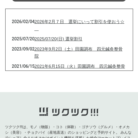
2026/02/04
2026年2月７日 選挙にいって割引を使おう☆
2025/07/20
2025/07/20(日) 選挙割引
2023/09/02
2023年9月2日（土）田園調布 四元鍼灸整骨
院
2021/06/15
2021年6月15日（火）田園調布 四元鍼灸整骨
院
2021/04/13
2021年4月13日（火）田園調布 四元鍼灸整骨
院
2021/03/16
2021年3月16日（火）田園調布 四元鍼灸整骨
院
2021/03/09
2021年3月9日（火）田園調布 四元鍼灸整骨
院
ツクツク!!!は、モノ（物販）・コト（体験）・ゴチソウ（グルメ）・オメカ
シ（美容）・チョクバイ（産地直送）のショッピングと予約サイト。
みんな
2021/03/03
2021年3月3日（水）田園調布 四元鍼灸整骨
でシェアし合うおすそわけポイント機能を搭載した総合マーケットプレイス