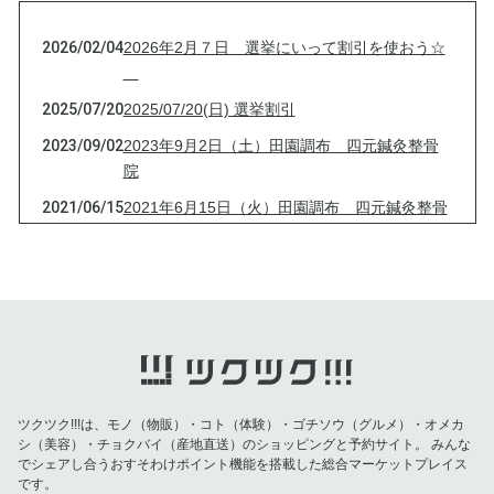
2026/02/04
2026年2月７日 選挙にいって割引を使おう☆
2025/07/20
2025/07/20(日) 選挙割引
2023/09/02
2023年9月2日（土）田園調布 四元鍼灸整骨
院
2021/06/15
2021年6月15日（火）田園調布 四元鍼灸整骨
院
2021/04/13
2021年4月13日（火）田園調布 四元鍼灸整骨
院
2021/03/16
2021年3月16日（火）田園調布 四元鍼灸整骨
院
2021/03/09
2021年3月9日（火）田園調布 四元鍼灸整骨
院
ツクツク!!!は、モノ（物販）・コト（体験）・ゴチソウ（グルメ）・オメカ
シ（美容）・チョクバイ（産地直送）のショッピングと予約サイト。
みんな
2021/03/03
2021年3月3日（水）田園調布 四元鍼灸整骨
でシェアし合うおすそわけポイント機能を搭載した総合マーケットプレイス
院
です。