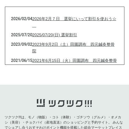
2026/02/04
2026年2月７日 選挙にいって割引を使おう☆
2025/07/20
2025/07/20(日) 選挙割引
2023/09/02
2023年9月2日（土）田園調布 四元鍼灸整骨
院
2021/06/15
2021年6月15日（火）田園調布 四元鍼灸整骨
院
2021/04/13
2021年4月13日（火）田園調布 四元鍼灸整骨
院
2021/03/16
2021年3月16日（火）田園調布 四元鍼灸整骨
院
2021/03/09
2021年3月9日（火）田園調布 四元鍼灸整骨
院
ツクツク!!!は、モノ（物販）・コト（体験）・ゴチソウ（グルメ）・オメカ
シ（美容）・チョクバイ（産地直送）のショッピングと予約サイト。
みんな
2021/03/03
2021年3月3日（水）田園調布 四元鍼灸整骨
でシェアし合うおすそわけポイント機能を搭載した総合マーケットプレイス