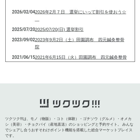
2026/02/04
2026年2月７日 選挙にいって割引を使おう☆
2025/07/20
2025/07/20(日) 選挙割引
2023/09/02
2023年9月2日（土）田園調布 四元鍼灸整骨
院
2021/06/15
2021年6月15日（火）田園調布 四元鍼灸整骨
院
2021/04/13
2021年4月13日（火）田園調布 四元鍼灸整骨
院
2021/03/16
2021年3月16日（火）田園調布 四元鍼灸整骨
院
2021/03/09
2021年3月9日（火）田園調布 四元鍼灸整骨
院
ツクツク!!!は、モノ（物販）・コト（体験）・ゴチソウ（グルメ）・オメカ
シ（美容）・チョクバイ（産地直送）のショッピングと予約サイト。
みんな
2021/03/03
2021年3月3日（水）田園調布 四元鍼灸整骨
でシェアし合うおすそわけポイント機能を搭載した総合マーケットプレイス
院
です。