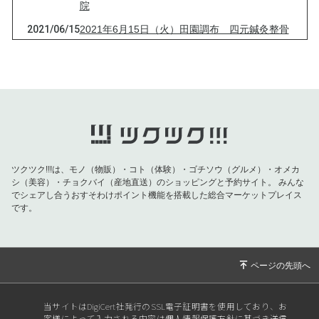
院
2021/06/15
2021年6月15日（火）田園調布 四元鍼灸整骨
院
2021/04/13
2021年4月13日（火）田園調布 四元鍼灸整骨
院
2021/03/16
2021年3月16日（火）田園調布 四元鍼灸整骨
院
2021/03/09
2021年3月9日（火）田園調布 四元鍼灸整骨
院
ツクツク!!!は、モノ（物販）・コト（体験）・ゴチソウ（グルメ）・オメカ
シ（美容）・チョクバイ（産地直送）のショッピングと予約サイト。
みんな
2021/03/03
2021年3月3日（水）田園調布 四元鍼灸整骨
でシェアし合うおすそわけポイント機能を搭載した総合マーケットプレイス
院
です。
2021/01/26
2021年1月26日（火）田園調布 四元鍼灸整骨
院
2020/12/25
2020年12月25日（金）田園調布 四元鍼灸整
骨院
当サイトはDigiCert社発行のSSL電子証明書を使用しており、お
2020/12/22
2020年12月22日（火）田園調布 四元鍼灸整
客様によって入力される内容は個人情報保護方針に基づき送信