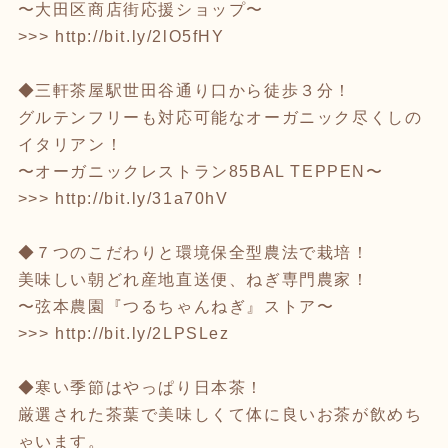
〜大田区商店街応援ショップ〜
>>>
http://bit.ly/2lO5fHY
◆三軒茶屋駅世田谷通り口から徒歩３分！
グルテンフリーも対応可能なオーガニック尽くしの
イタリアン！
〜オーガニックレストラン85BAL TEPPEN〜
>>>
http://bit.ly/31a70hV
◆７つのこだわりと環境保全型農法で栽培！
美味しい朝どれ産地直送便、ねぎ専門農家！
〜弦本農園『つるちゃんねぎ』ストア〜
>>>
http://bit.ly/2LPSLez
◆寒い季節はやっぱり日本茶！
厳選された茶葉で美味しくて体に良いお茶が飲めち
ゃいます。