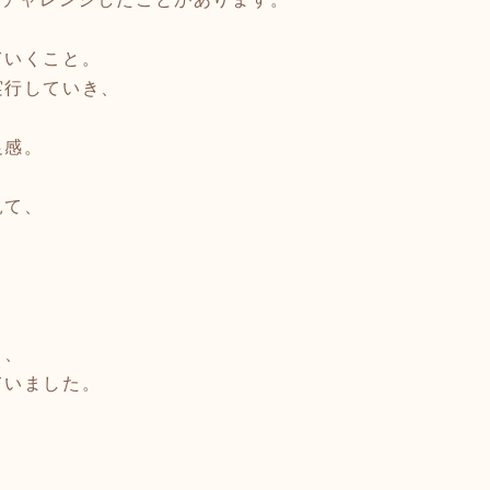
ていくこと。
実行していき、
足感。
見て、
と、
ていました。