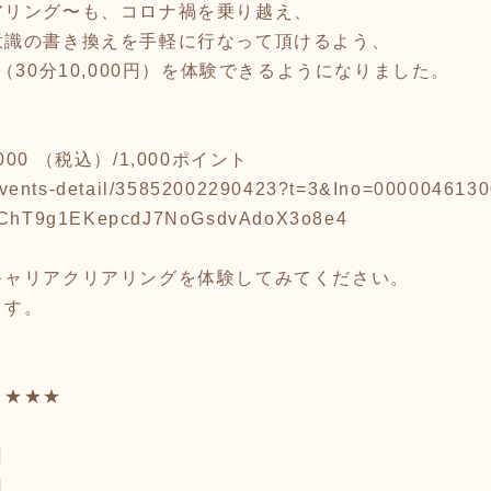
アリング〜も、コロナ禍を乗り越え、
意識の書き換えを手軽に行なって頂けるよう、
（30分10,000円）を体験できるようになりました。
ク
,000 （税込）/1,000ポイント
.jp/events-detail/35852002290423?t=3&Ino=0000046
ChT9g1EKepcdJ7NoGsdvAdoX3o8e4
キャリアクリアリングを体験してみてください。
ます。
ト★★★
日
日