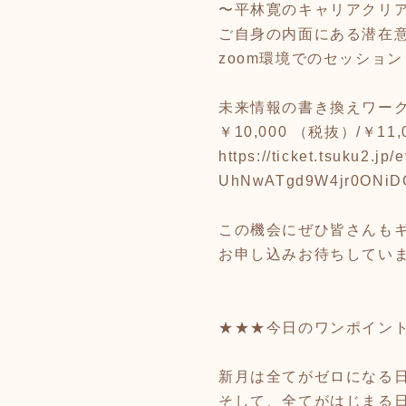
〜平林寛のキャリアクリ
ご自身の内面にある潜在
zoom環境でのセッション
未来情報の書き換えワー
￥10,000 （税抜）/￥11
https://ticket.tsuku2
UhNwATgd9W4jr0ONiD
この機会にぜひ皆さんも
お申し込みお待ちしてい
★★★今日のワンポイン
新月は全てがゼロになる
そして、全てがはじまる