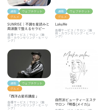
通販
ウェブチケット
通販
ウェブチケット
グルメ
グルメ
SUNRISE｜不調を星読みと
LakṣMe
周波数で整えるセラピー
各種サービス
/
サロン（施
術・カウンセリング・ヒーリ
各種サービス
/
サロン（施
ング）
術・カウンセリング・ヒーリ
ング）
通販
ウェブチケット
グルメ
「西洋占星術講座 」
自然派ビューティーエステ
各種サービス
/
サロン（施
サロン『明香(メイカ)』
術・カウンセリング・ヒーリ
ング）