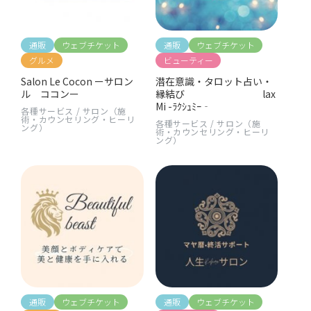
通販
ウェブチケット
通販
ウェブチケット
グルメ
ビューティー
Salon Le Cocon ーサロン
潜在意識・タロット占い・
ル ココンー
縁結び lax
Mi -ﾗｸｼｭﾐｰ‐
各種サービス
/
サロン（施
術・カウンセリング・ヒーリ
各種サービス
/
サロン（施
ング）
術・カウンセリング・ヒーリ
ング）
通販
ウェブチケット
通販
ウェブチケット