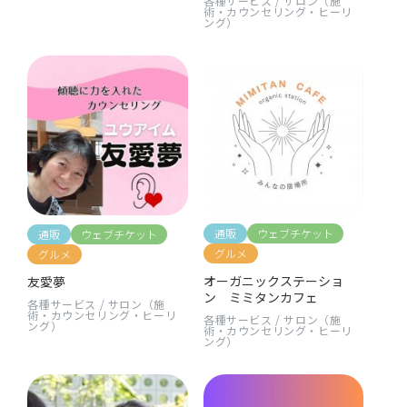
各種サービス
/
サロン（施
術・カウンセリング・ヒーリ
ング）
通販
ウェブチケット
通販
ウェブチケット
グルメ
グルメ
オーガニックステーショ
友愛夢
ン ミミタンカフェ
各種サービス
/
サロン（施
術・カウンセリング・ヒーリ
各種サービス
/
サロン（施
ング）
術・カウンセリング・ヒーリ
ング）