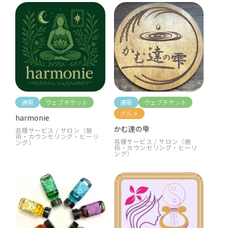
通販
ウェブチケット
通販
ウェブチケット
グルメ
harmonie
かむ達の雫
各種サービス
/
サロン（施
術・カウンセリング・ヒーリ
各種サービス
/
サロン（施
ング）
術・カウンセリング・ヒーリ
ング）