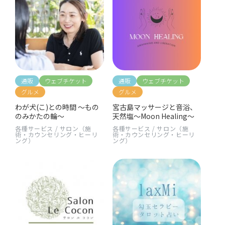
通販
ウェブチケット
通販
ウェブチケット
グルメ
グルメ
わが犬(こ)との時間 〜もの
宮古島マッサージと音浴、
のみかたの輪〜
天然塩〜Moon Healing〜
各種サービス
/
サロン（施
各種サービス
/
サロン（施
術・カウンセリング・ヒーリ
術・カウンセリング・ヒーリ
ング）
ング）