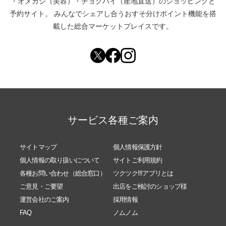
・
オメカシ（美容）
・
チョクバイ（産地直送）
のショッピングと
予約サイト。
みんなでシェアし合う
おすそ分けポイント機能
を搭
載した総合マーケットプレイスです。
サービス各種ご案内
サイトマップ
個人情報保護方針
個人情報の取り扱いについて
サイトご利用規約
各種お問い合わせ（総合窓口）
ツクツク!!!アプリとは
ご意見・ご要望
出店をご検討のショップ様
運営会社のご案内
採用情報
FAQ
ノムノム