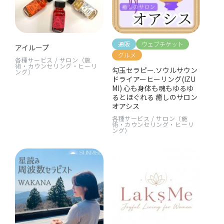
通販
ウェブチケット
アイループ
グルメ
各種サービス
/
サロン（施
術・カウンセリング・ヒーリ
勾玉セラピー.ソウルサウン
ング）
ドライアーヒーリング(IZU
MI) 心も身体も魂もゆるゆ
るとほぐれる 癒しのサロン
オアシス
各種サービス
/
サロン（施
術・カウンセリング・ヒーリ
ング）