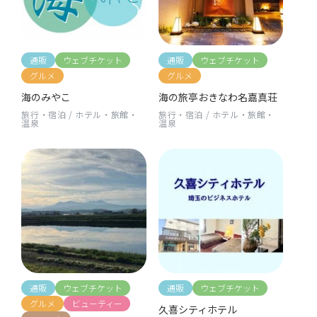
通販
ウェブチケット
通販
ウェブチケット
グルメ
グルメ
海のみやこ
海の旅亭おきなわ名嘉真荘
旅行・宿泊
/
ホテル・旅館・
旅行・宿泊
/
ホテル・旅館・
温泉
温泉
通販
ウェブチケット
通販
ウェブチケット
グルメ
ビューティー
久喜シティホテル