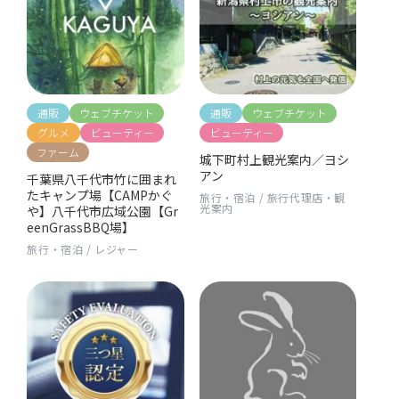
通販
ウェブチケット
通販
ウェブチケット
グルメ
ビューティー
ビューティー
ファーム
城下町村上観光案内／ヨシ
アン
千葉県八千代市竹に囲まれ
たキャンプ場【CAMPかぐ
旅行・宿泊
/
旅行代理店・観
光案内
や】八千代市広域公園【Gr
eenGrassBBQ場】
旅行・宿泊
/
レジャー