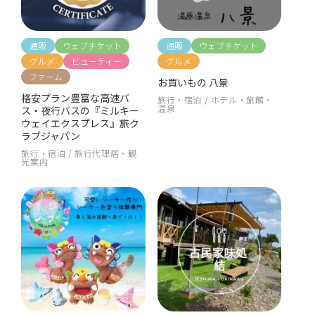
通販
ウェブチケット
通販
ウェブチケット
グルメ
ビューティー
グルメ
ファーム
お買いもの 八景
格安プラン豊富な高速バ
旅行・宿泊
/
ホテル・旅館・
温泉
ス・夜行バスの『ミルキー
ウェイエクスプレス』旅ク
ラブジャパン
旅行・宿泊
/
旅行代理店・観
光案内