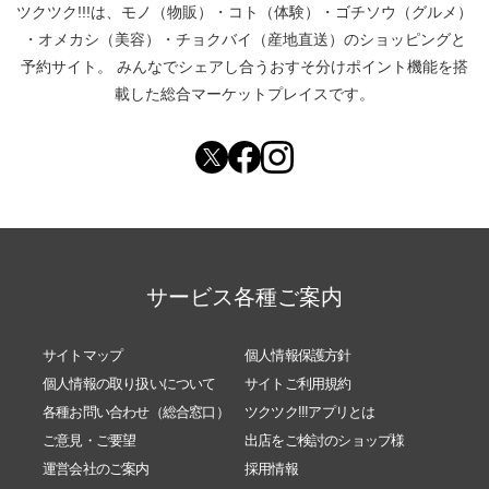
ツクツク!!!は、
モノ（物販）
・
コト（体験）
・
ゴチソウ（グルメ）
・
オメカシ（美容）
・
チョクバイ（産地直送）
のショッピングと
予約サイト。
みんなでシェアし合う
おすそ分けポイント機能
を搭
載した総合マーケットプレイスです。
サービス各種ご案内
サイトマップ
個人情報保護方針
個人情報の取り扱いについて
サイトご利用規約
各種お問い合わせ（総合窓口）
ツクツク!!!アプリとは
ご意見・ご要望
出店をご検討のショップ様
運営会社のご案内
採用情報