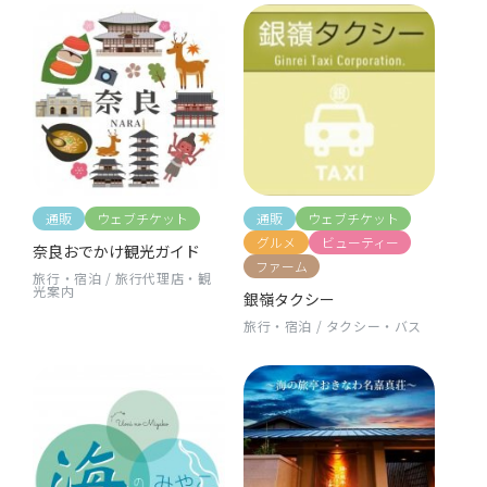
通販
ウェブチケット
通販
ウェブチケット
グルメ
ビューティー
奈良おでかけ観光ガイド
ファーム
旅行・宿泊
/
旅行代理店・観
光案内
銀嶺タクシー
旅行・宿泊
/
タクシー・バス