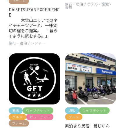
ファーム
旅行・宿泊
/
ホテル・旅館・
温泉
DAISETSUZAN EXPERIENC
E
大雪山エリアでのネ
イチャーツアーと、一棟貸
切の宿をご提案。 「暮ら
すように旅をする。」
旅行・宿泊
/
レジャー
通販
ウェブチケット
通販
ウェブチケット
グルメ
ビューティー
グルメ
ファーム
素泊まり民宿 島じかん