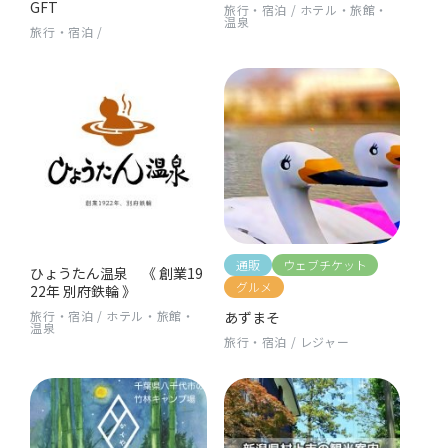
GFT
旅行・宿泊
/
ホテル・旅館・
温泉
旅行・宿泊
/
通販
ウェブチケット
ひょうたん温泉 《 創業19
グルメ
22年 別府鉄輪 》
旅行・宿泊
/
ホテル・旅館・
あずまそ
温泉
旅行・宿泊
/
レジャー