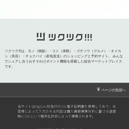
ツクツク!!!は、モノ（物販）・コト（体験）・ゴチソウ（グルメ）・オメカ
シ（美容）・チョクバイ（産地直送）のショッピングと予約サイト。
みんな
でシェアし合うおすそわけポイント機能を搭載した総合マーケットプレイス
です。
当サイトはDigiCert社発行のSSL電子証明書を使用しており、お
客様によって入力される内容は個人情報保護方針に基づき送信
時にSSLという暗号化技術によって保護されます。