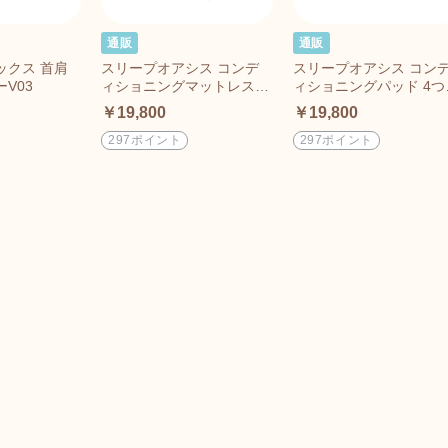
通販
通販
ックス 首肩
スリープオアシス コンデ
スリープオアシス コン
V03
ィショニングマットレス
ィショニングパッド 4つ
（収納バッグ付き）
り（収納バッグ付き）
￥19,800
￥19,800
297ポイント
297ポイント