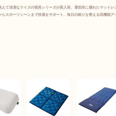
洗えて清潔なライズの寝具シリーズが新入荷。通気性に優れたマットレ
からスポーツシーンまで快適をサポート。毎日の眠りを整える高機能ア