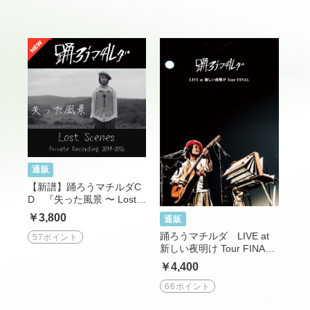
通販
【新譜】踊ろうマチルダC
D 『失った風景 〜 Lost S
cenes 〜 Private Recordin
￥3,800
通販
gs 2014-2016』
踊ろうマチルダ LIVE at
57ポイント
新しい夜明け Tour FINAL -
DVD + CD（送料込）
￥4,400
66ポイント